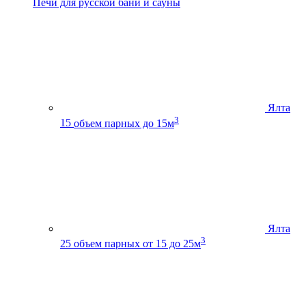
Печи для русской бани и сауны
Ялта
3
15
объем парных до 15м
Ялта
3
25
объем парных от 15 до 25м