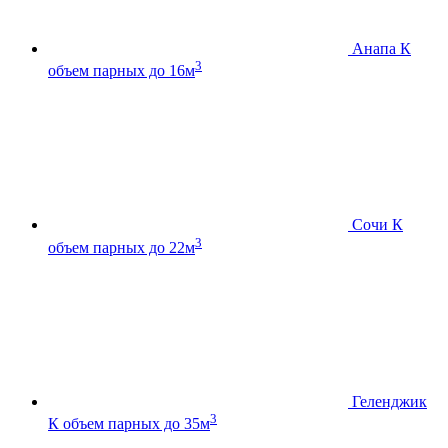
Анапа К
3
объем парных до 16м
Сочи К
3
объем парных до 22м
Геленджик
3
К
объем парных до 35м