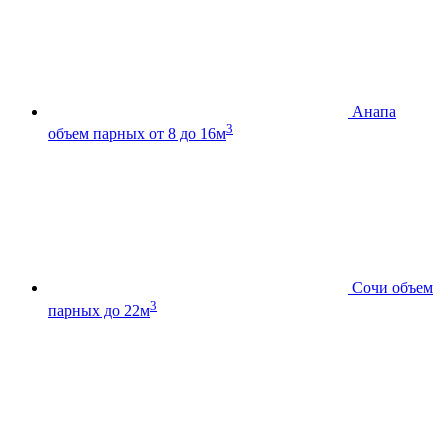
Анапа
3
объем парных от 8 до 16м
Сочи
объем
3
парных до 22м