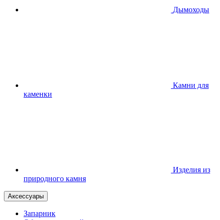
Дымоходы
Камни для
каменки
Изделия из
природного камня
Аксессуары
Запарник