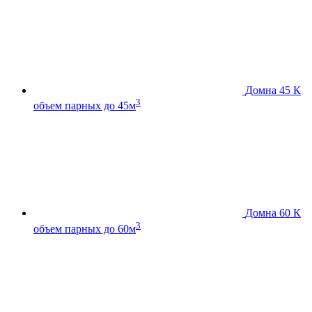
Домна 45 К
3
объем парных до 45м
Домна 60 К
3
объем парных до 60м