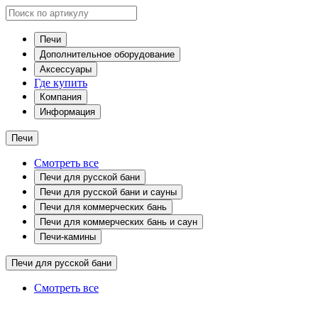
Печи
Дополнительное оборудование
Аксессуары
Где купить
Компания
Информация
Печи
Смотреть все
Печи для русской бани
Печи для русской бани и сауны
Печи для коммерческих бань
Печи для коммерческих бань и саун
Печи-камины
Печи для русской бани
Смотреть все