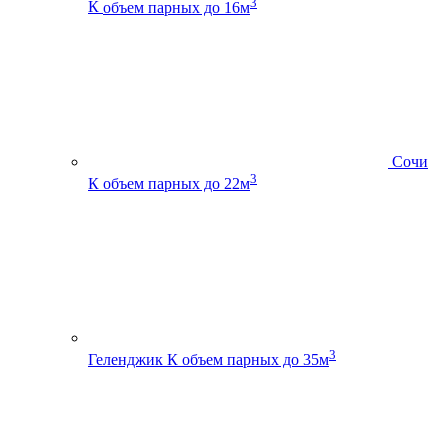
3
К
объем парных до 16м
Сочи
3
К
объем парных до 22м
3
Геленджик К
объем парных до 35м