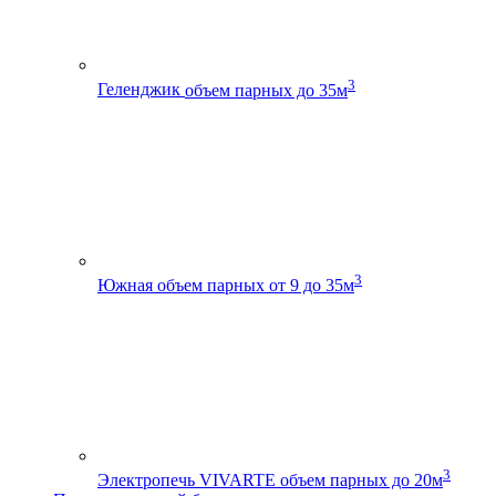
3
Геленджик
объем парных до 35м
3
Южная
объем парных от 9 до 35м
3
Электропечь VIVARTE
объем парных до 20м