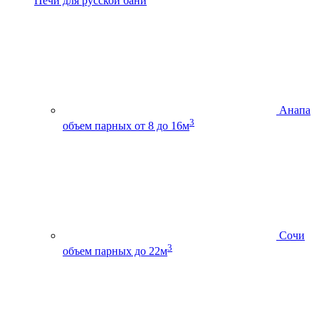
Печи для русской бани
Анапа
3
объем парных от 8 до 16м
Сочи
3
объем парных до 22м