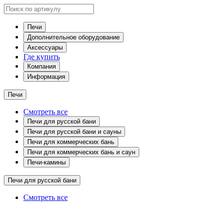
Печи
Дополнительное оборудование
Аксессуары
Где купить
Компания
Информация
Печи
Смотреть все
Печи для русской бани
Печи для русской бани и сауны
Печи для коммерческих бань
Печи для коммерческих бань и саун
Печи-камины
Печи для русской бани
Смотреть все