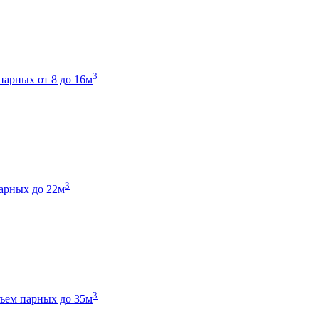
3
парных от 8 до 16м
3
арных до 22м
3
ъем парных до 35м