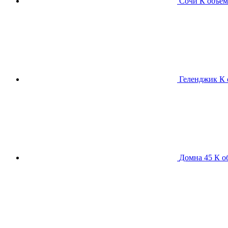
Сочи К
объем
Геленджик К
Домна 45 К
о