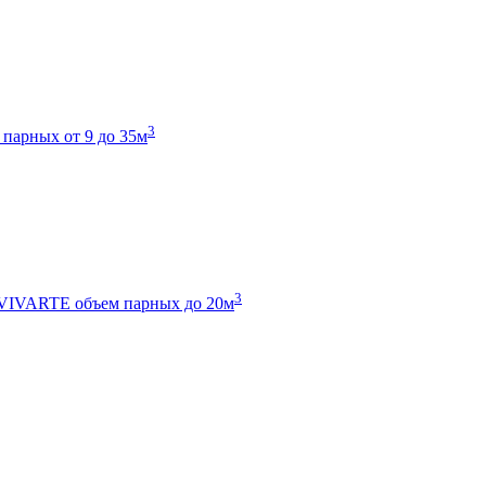
3
 парных от 9 до 35м
3
 VIVARTE
объем парных до 20м