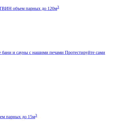
3
К ТВИН
объем парных до 120м
 бани и сауны с нашими печами
Протестируйте сами
3
ем парных до 15м