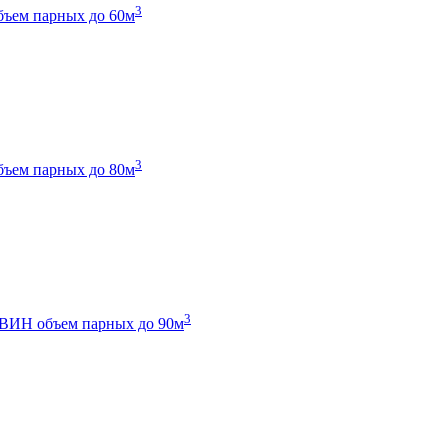
3
бъем парных до 60м
3
бъем парных до 80м
3
 ТВИН
объем парных до 90м