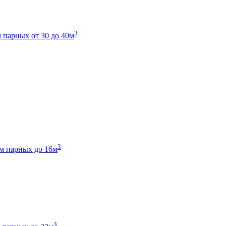
3
 парных от 30 до 40м
3
м парных до 16м
3