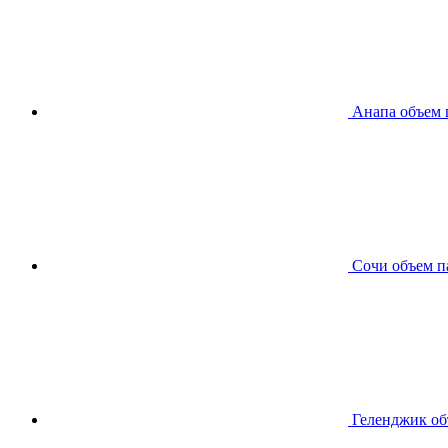
Анапа
объем 
Сочи
объем п
Геленджик
об