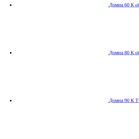
Домна 60 К
о
Домна 80 К
о
Домна 90 К