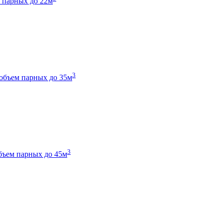
 парных до 22м
3
объем парных до 35м
3
бъем парных до 45м