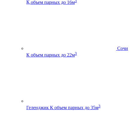
3
К
объем парных до 16м
Сочи
3
К
объем парных до 22м
3
Геленджик К
объем парных до 35м