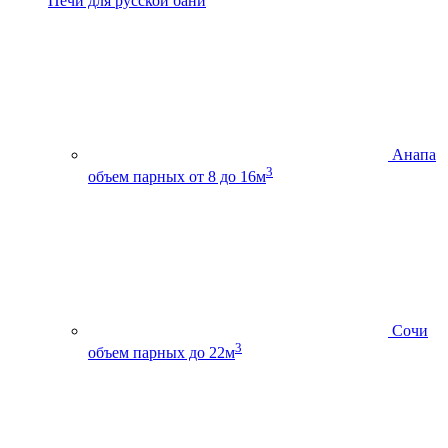
Печи для русской бани
Анапа
3
объем парных от 8 до 16м
Сочи
3
объем парных до 22м