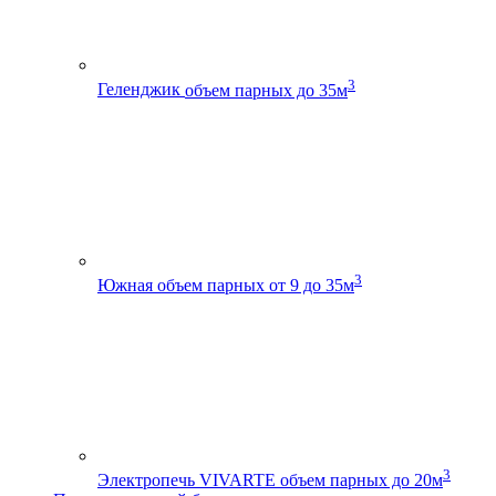
3
Геленджик
объем парных до 35м
3
Южная
объем парных от 9 до 35м
3
Электропечь VIVARTE
объем парных до 20м