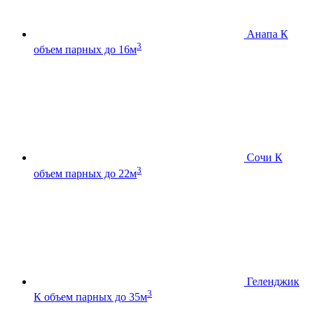
Анапа К
3
объем парных до 16м
Сочи К
3
объем парных до 22м
Геленджик
3
К
объем парных до 35м