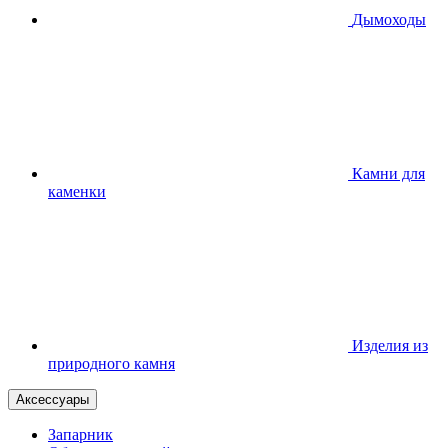
Дымоходы
Камни для
каменки
Изделия из
природного камня
Аксессуары
Запарник