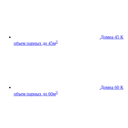
Домна 45 К
3
объем парных до 45м
Домна 60 К
3
объем парных до 60м