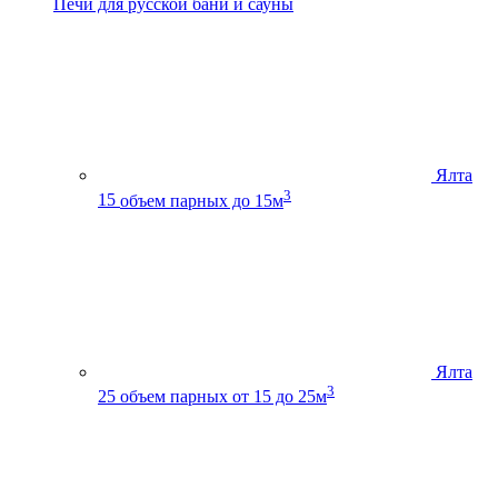
Печи для русской бани и сауны
Ялта
3
15
объем парных до 15м
Ялта
3
25
объем парных от 15 до 25м