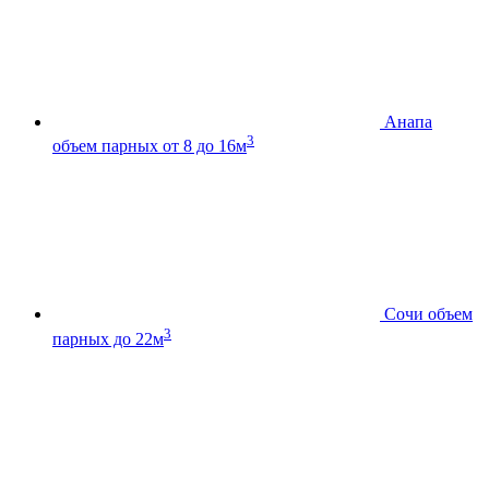
Анапа
3
объем парных от 8 до 16м
Сочи
объем
3
парных до 22м