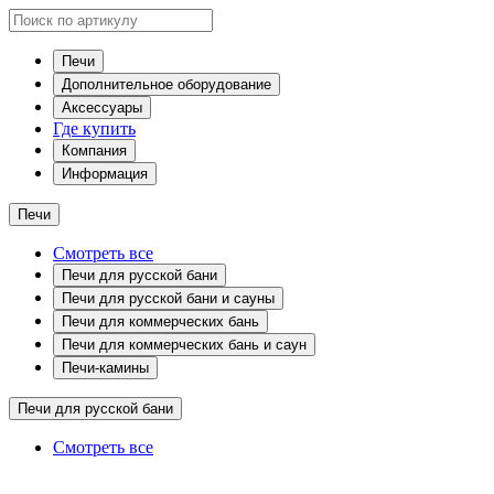
Печи
Дополнительное оборудование
Аксессуары
Где купить
Компания
Информация
Печи
Смотреть все
Печи для русской бани
Печи для русской бани и сауны
Печи для коммерческих бань
Печи для коммерческих бань и саун
Печи-камины
Печи для русской бани
Смотреть все