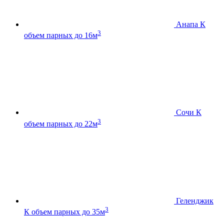
Анапа К
3
объем парных до 16м
Сочи К
3
объем парных до 22м
Геленджик
3
К
объем парных до 35м