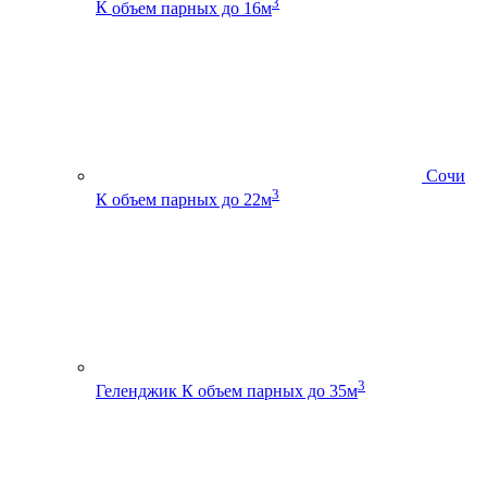
3
К
объем парных до 16м
Сочи
3
К
объем парных до 22м
3
Геленджик К
объем парных до 35м