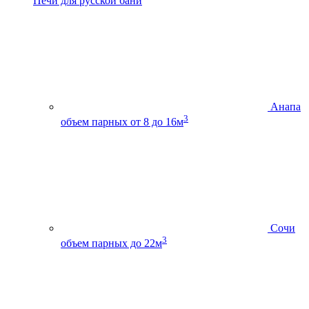
Печи для русской бани
Анапа
3
объем парных от 8 до 16м
Сочи
3
объем парных до 22м