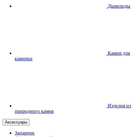
Дымоходы
Камни для
каменки
Изделия из
природного камня
Аксессуары
Запарник