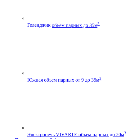
3
Геленджик
объем парных до 35м
3
Южная
объем парных от 9 до 35м
3
Электропечь VIVARTE
объем парных до 20м