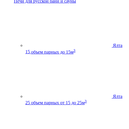
Печи для русской бани и сауны
Ялта
3
15
объем парных до 15м
Ялта
3
25
объем парных от 15 до 25м