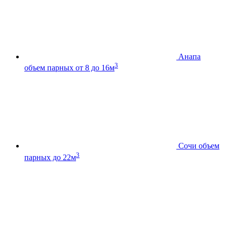
Анапа
3
объем парных от 8 до 16м
Сочи
объем
3
парных до 22м