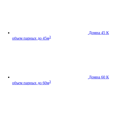
Домна 45 К
3
объем парных до 45м
Домна 60 К
3
объем парных до 60м