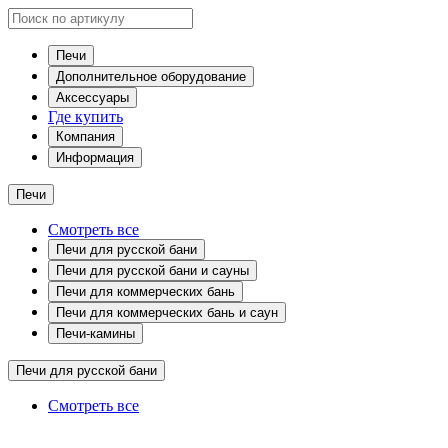
Печи
Дополнительное оборудование
Аксессуары
Где купить
Компания
Информация
Печи
Смотреть все
Печи для русской бани
Печи для русской бани и сауны
Печи для коммерческих бань
Печи для коммерческих бань и саун
Печи-камины
Печи для русской бани
Смотреть все