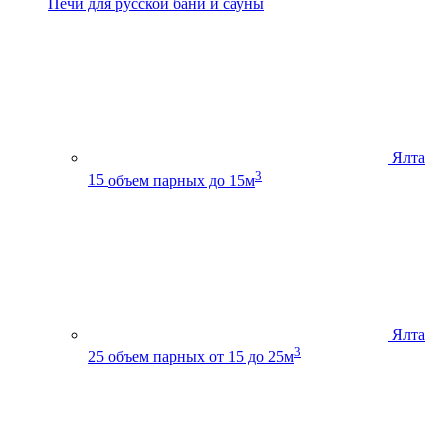
Печи для русской бани и сауны
Ялта
3
15
объем парных до 15м
Ялта
3
25
объем парных от 15 до 25м