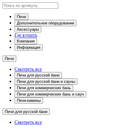
Печи
Дополнительное оборудование
Аксессуары
Где купить
Компания
Информация
Печи
Смотреть все
Печи для русской бани
Печи для русской бани и сауны
Печи для коммерческих бань
Печи для коммерческих бань и саун
Печи-камины
Печи для русской бани
Смотреть все