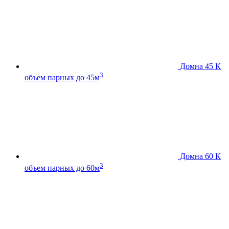
Домна 45 К
3
объем парных до 45м
Домна 60 К
3
объем парных до 60м