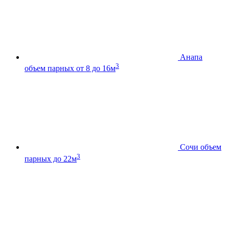
Анапа
3
объем парных от 8 до 16м
Сочи
объем
3
парных до 22м