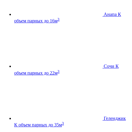
Анапа К
3
объем парных до 16м
Сочи К
3
объем парных до 22м
Геленджик
3
К
объем парных до 35м