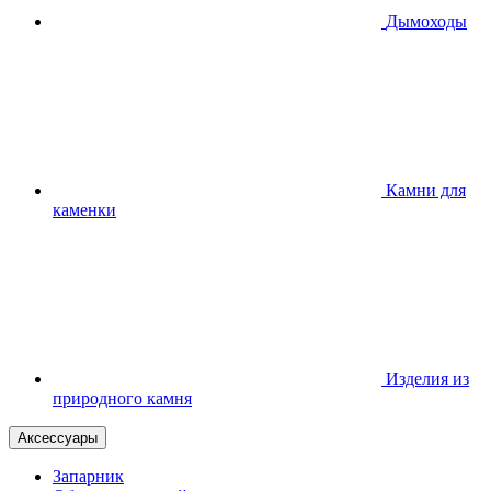
Дымоходы
Камни для
каменки
Изделия из
природного камня
Аксессуары
Запарник