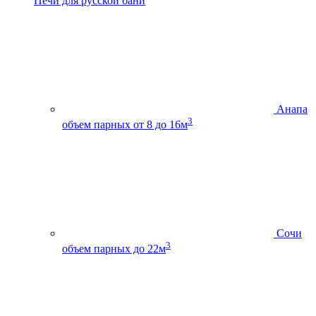
Печи для русской бани
Анапа
3
объем парных от 8 до 16м
Сочи
3
объем парных до 22м