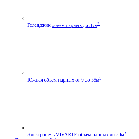
3
Геленджик
объем парных до 35м
3
Южная
объем парных от 9 до 35м
3
Электропечь VIVARTE
объем парных до 20м