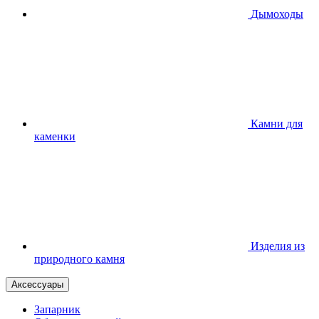
Дымоходы
Камни для
каменки
Изделия из
природного камня
Аксессуары
Запарник