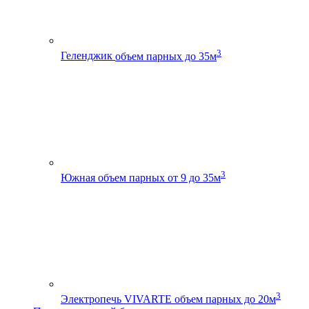
3
Геленджик
объем парных до 35м
3
Южная
объем парных от 9 до 35м
3
Электропечь VIVARTE
объем парных до 20м