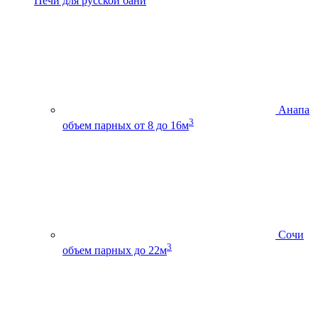
Печи для русской бани
Анапа
3
объем парных от 8 до 16м
Сочи
3
объем парных до 22м