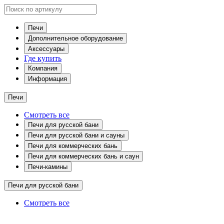
Печи
Дополнительное оборудование
Аксессуары
Где купить
Компания
Информация
Печи
Смотреть все
Печи для русской бани
Печи для русской бани и сауны
Печи для коммерческих бань
Печи для коммерческих бань и саун
Печи-камины
Печи для русской бани
Смотреть все