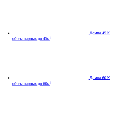
Домна 45 К
3
объем парных до 45м
Домна 60 К
3
объем парных до 60м