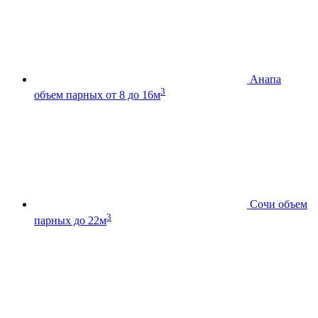
Анапа
3
объем парных от 8 до 16м
Сочи
объем
3
парных до 22м