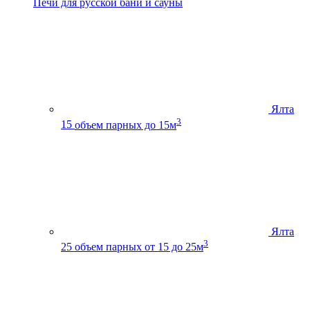
Печи для русской бани и сауны
Ялта
3
15
объем парных до 15м
Ялта
3
25
объем парных от 15 до 25м