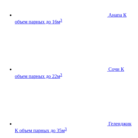
Анапа К
3
объем парных до 16м
Сочи К
3
объем парных до 22м
Геленджик
3
К
объем парных до 35м