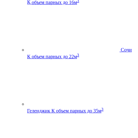
3
К
объем парных до 16м
Сочи
3
К
объем парных до 22м
3
Геленджик К
объем парных до 35м