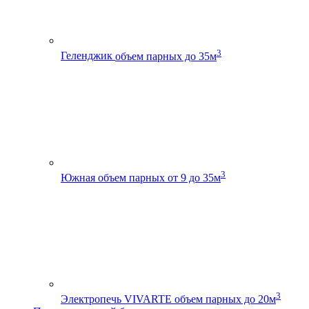
3
Геленджик
объем парных до 35м
3
Южная
объем парных от 9 до 35м
3
Электропечь VIVARTE
объем парных до 20м