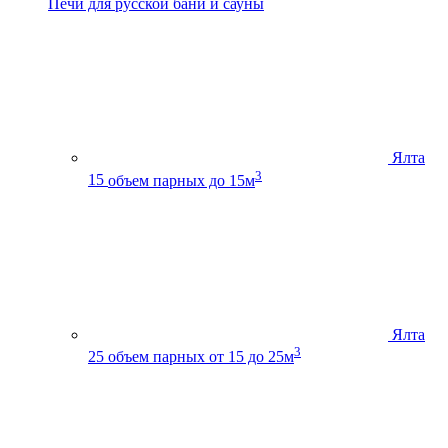
Печи для русской бани и сауны
Ялта
3
15
объем парных до 15м
Ялта
3
25
объем парных от 15 до 25м