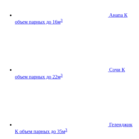
Анапа К
3
объем парных до 16м
Сочи К
3
объем парных до 22м
Геленджик
3
К
объем парных до 35м