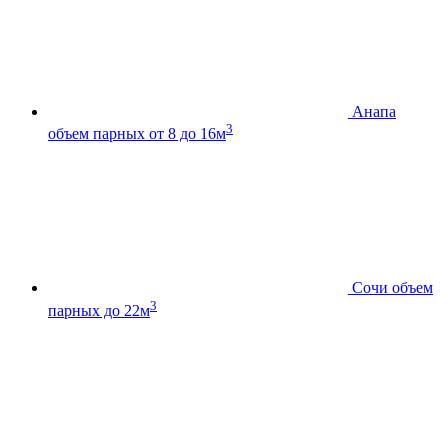
Анапа
3
объем парных от 8 до 16м
Сочи
объем
3
парных до 22м