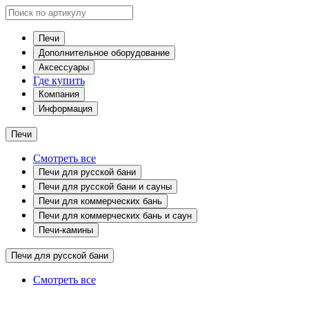
Печи
Дополнительное оборудование
Аксессуары
Где купить
Компания
Информация
Печи
Смотреть все
Печи для русской бани
Печи для русской бани и сауны
Печи для коммерческих бань
Печи для коммерческих бань и саун
Печи-камины
Печи для русской бани
Смотреть все