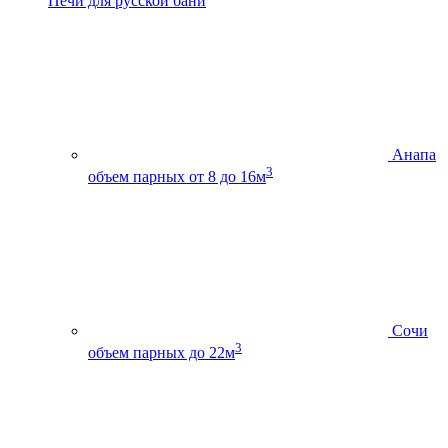
Печи для русской бани
Анапа
3
объем парных от 8 до 16м
Сочи
3
объем парных до 22м