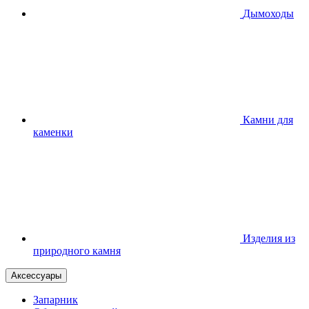
Дымоходы
Камни для
каменки
Изделия из
природного камня
Аксессуары
Запарник