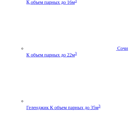
3
К
объем парных до 16м
Сочи
3
К
объем парных до 22м
3
Геленджик К
объем парных до 35м