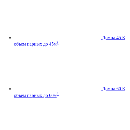
Домна 45 К
3
объем парных до 45м
Домна 60 К
3
объем парных до 60м