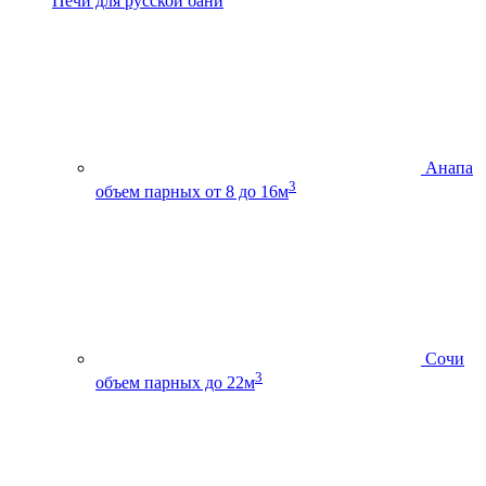
Печи для русской бани
Анапа
3
объем парных от 8 до 16м
Сочи
3
объем парных до 22м