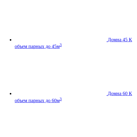
Домна 45 К
3
объем парных до 45м
Домна 60 К
3
объем парных до 60м