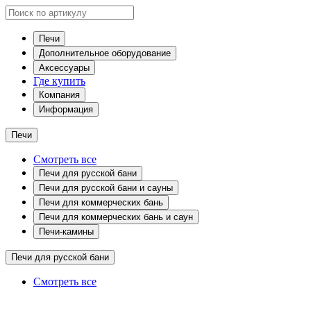
Печи
Дополнительное оборудование
Аксессуары
Где купить
Компания
Информация
Печи
Смотреть все
Печи для русской бани
Печи для русской бани и сауны
Печи для коммерческих бань
Печи для коммерческих бань и саун
Печи-камины
Печи для русской бани
Смотреть все