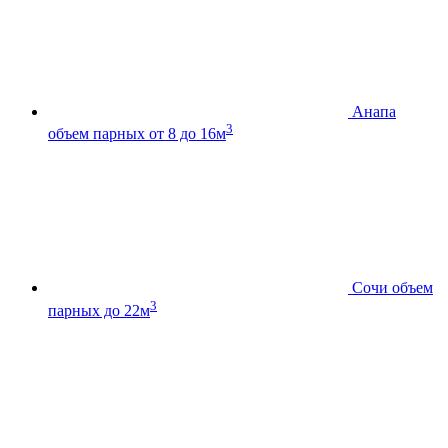
Анапа
3
объем парных от 8 до 16м
Сочи
объем
3
парных до 22м