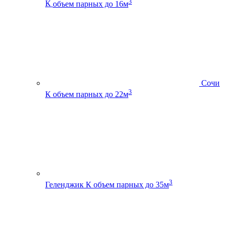
3
К
объем парных до 16м
Сочи
3
К
объем парных до 22м
3
Геленджик К
объем парных до 35м