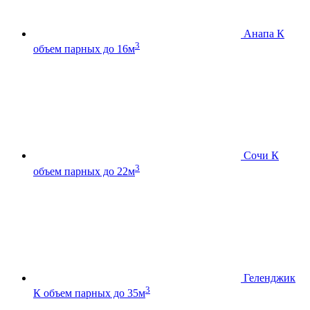
Анапа К
3
объем парных до 16м
Сочи К
3
объем парных до 22м
Геленджик
3
К
объем парных до 35м