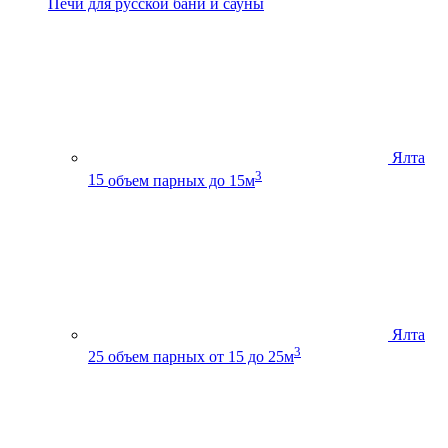
Печи для русской бани и сауны
Ялта
3
15
объем парных до 15м
Ялта
3
25
объем парных от 15 до 25м