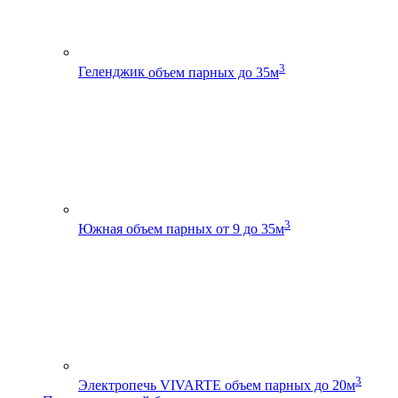
3
Геленджик
объем парных до 35м
3
Южная
объем парных от 9 до 35м
3
Электропечь VIVARTE
объем парных до 20м