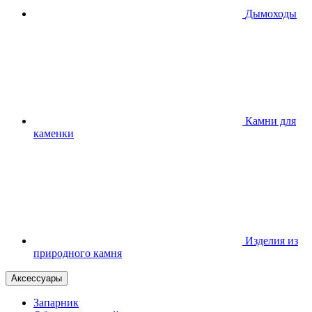
Дымоходы
Камни для
каменки
Изделия из
природного камня
Аксессуары
Запарник