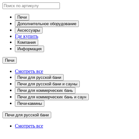
Печи
Дополнительное оборудование
Аксессуары
Где купить
Компания
Информация
Печи
Смотреть все
Печи для русской бани
Печи для русской бани и сауны
Печи для коммерческих бань
Печи для коммерческих бань и саун
Печи-камины
Печи для русской бани
Смотреть все