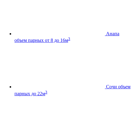
Анапа
3
объем парных от 8 до 16м
Сочи
объем
3
парных до 22м