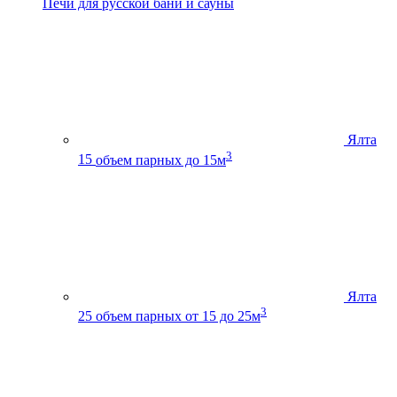
Печи для русской бани и сауны
Ялта
3
15
объем парных до 15м
Ялта
3
25
объем парных от 15 до 25м