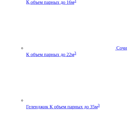
3
К
объем парных до 16м
Сочи
3
К
объем парных до 22м
3
Геленджик К
объем парных до 35м