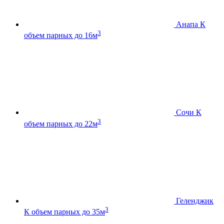
Анапа К
3
объем парных до 16м
Сочи К
3
объем парных до 22м
Геленджик
3
К
объем парных до 35м