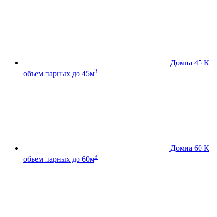
Домна 45 К
3
объем парных до 45м
Домна 60 К
3
объем парных до 60м