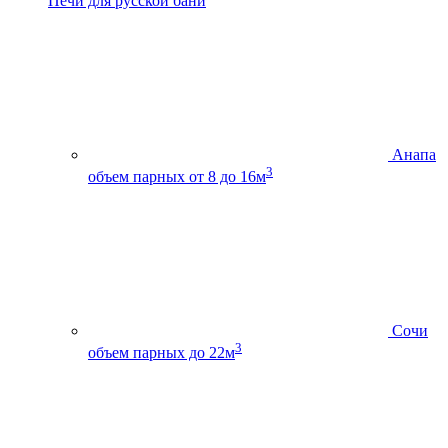
Печи для русской бани
Анапа
3
объем парных от 8 до 16м
Сочи
3
объем парных до 22м