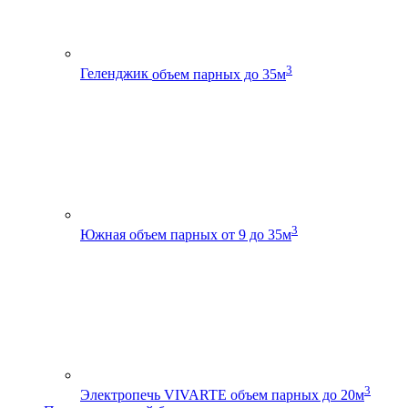
3
Геленджик
объем парных до 35м
3
Южная
объем парных от 9 до 35м
3
Электропечь VIVARTE
объем парных до 20м