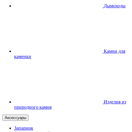
Дымоходы
Камни для
каменки
Изделия из
природного камня
Аксессуары
Запарник