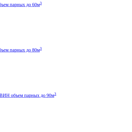
3
бъем парных до 60м
3
бъем парных до 80м
3
 ТВИН
объем парных до 90м