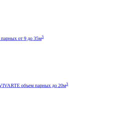
3
 парных от 9 до 35м
3
 VIVARTE
объем парных до 20м