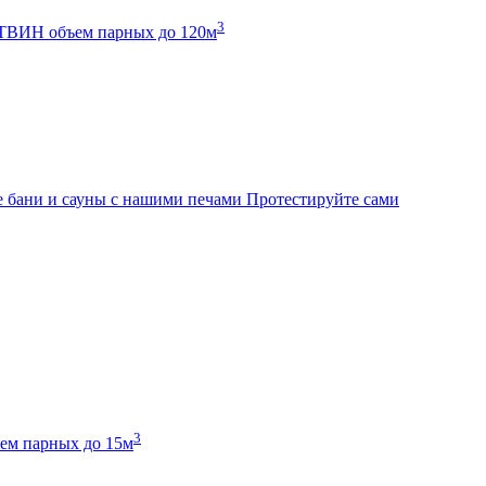
3
К ТВИН
объем парных до 120м
 бани и сауны с нашими печами
Протестируйте сами
3
ем парных до 15м