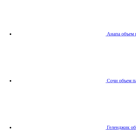
Анапа
объем 
Сочи
объем п
Геленджик
об