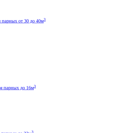
3
 парных от 30 до 40м
3
м парных до 16м
3