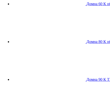
Домна 60 К
о
Домна 80 К
о
Домна 90 К