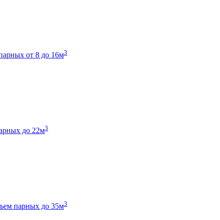
3
парных от 8 до 16м
3
арных до 22м
3
ъем парных до 35м