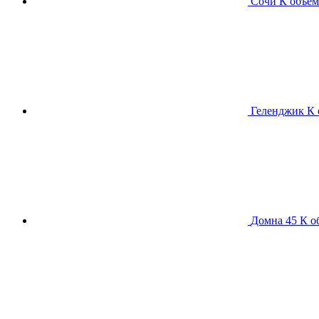
Сочи К
объем
Геленджик К
Домна 45 К
о