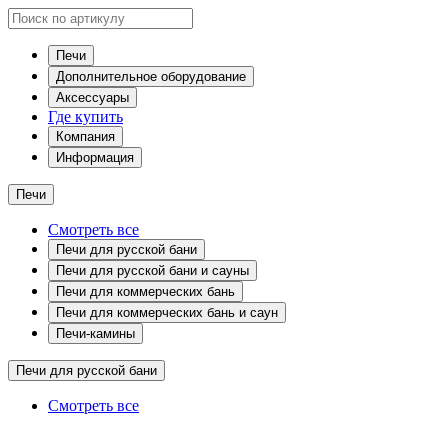
Печи
Дополнительное оборудование
Аксессуары
Где купить
Компания
Информация
Печи
Смотреть все
Печи для русской бани
Печи для русской бани и сауны
Печи для коммерческих бань
Печи для коммерческих бань и саун
Печи-камины
Печи для русской бани
Смотреть все