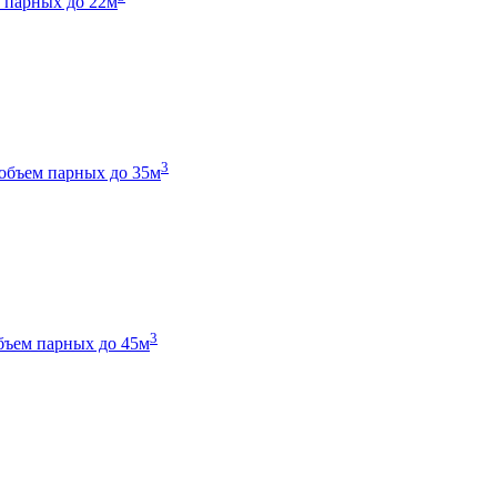
 парных до 22м
3
объем парных до 35м
3
бъем парных до 45м