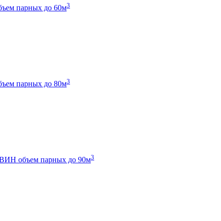
3
бъем парных до 60м
3
бъем парных до 80м
3
 ТВИН
объем парных до 90м