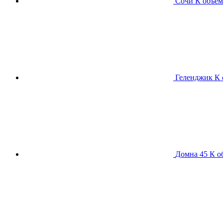
Сочи К
объем
Геленджик К
Домна 45 К
о