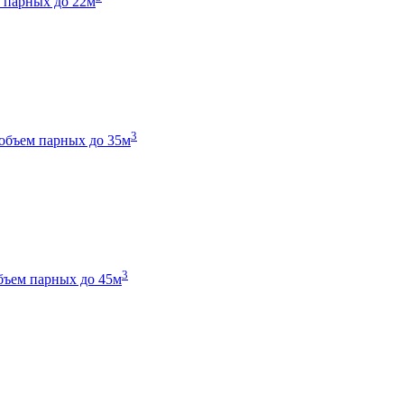
 парных до 22м
3
объем парных до 35м
3
бъем парных до 45м