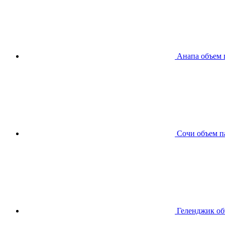
Анапа
объем 
Сочи
объем п
Геленджик
об