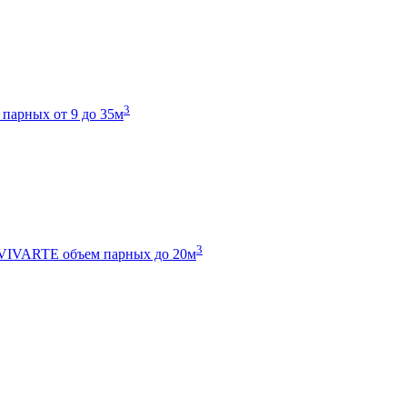
3
 парных от 9 до 35м
3
 VIVARTE
объем парных до 20м