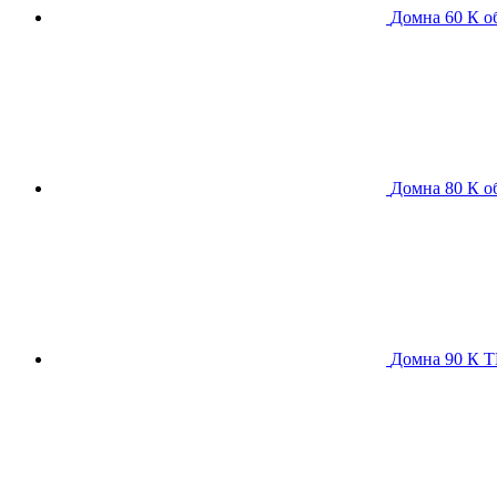
Домна 60 К
о
Домна 80 К
о
Домна 90 К