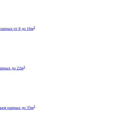
3
парных от 8 до 16м
3
арных до 22м
3
ъем парных до 35м