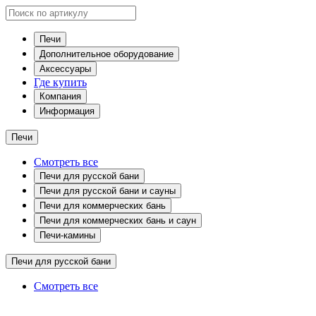
Печи
Дополнительное оборудование
Аксессуары
Где купить
Компания
Информация
Печи
Смотреть все
Печи для русской бани
Печи для русской бани и сауны
Печи для коммерческих бань
Печи для коммерческих бань и саун
Печи-камины
Печи для русской бани
Смотреть все