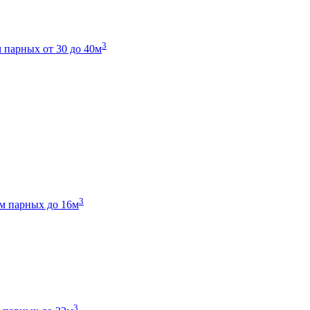
3
 парных от 30 до 40м
3
м парных до 16м
3