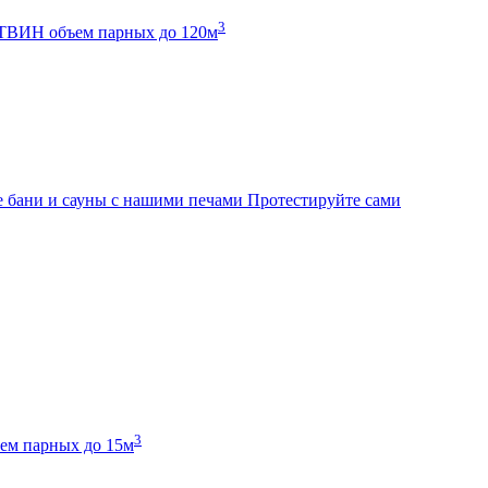
3
К ТВИН
объем парных до 120м
 бани и сауны с нашими печами
Протестируйте сами
3
ем парных до 15м