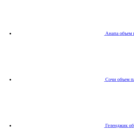
Анапа
объем 
Сочи
объем п
Геленджик
об