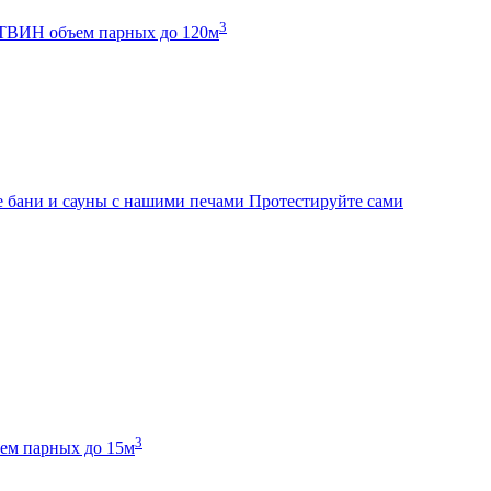
3
К ТВИН
объем парных до 120м
 бани и сауны с нашими печами
Протестируйте сами
3
ем парных до 15м