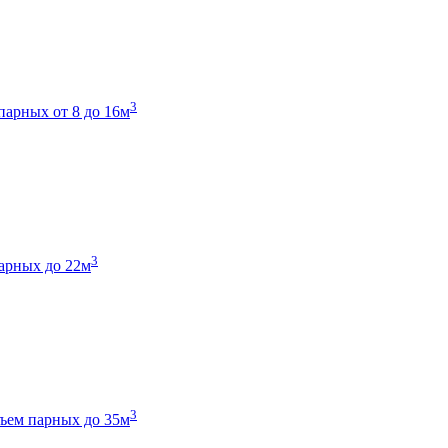
3
парных от 8 до 16м
3
арных до 22м
3
ъем парных до 35м