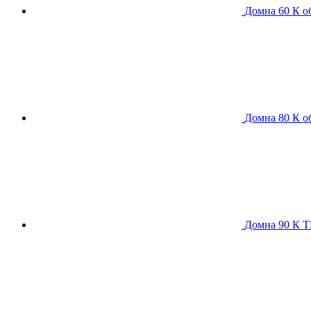
Домна 60 К
о
Домна 80 К
о
Домна 90 К