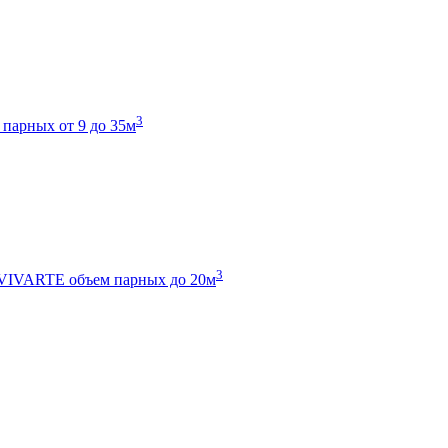
3
 парных от 9 до 35м
3
 VIVARTE
объем парных до 20м