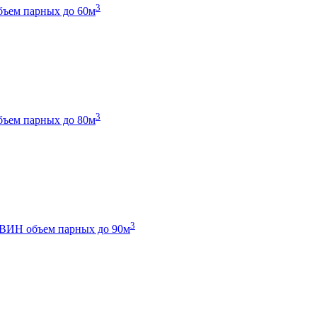
3
бъем парных до 60м
3
бъем парных до 80м
3
 ТВИН
объем парных до 90м