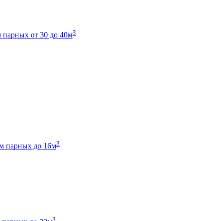
3
 парных от 30 до 40м
3
м парных до 16м
3