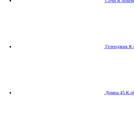
Сочи К
объем
Геленджик К
Домна 45 К
о