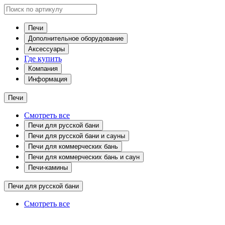
Печи
Дополнительное оборудование
Аксессуары
Где купить
Компания
Информация
Печи
Смотреть все
Печи для русской бани
Печи для русской бани и сауны
Печи для коммерческих бань
Печи для коммерческих бань и саун
Печи-камины
Печи для русской бани
Смотреть все