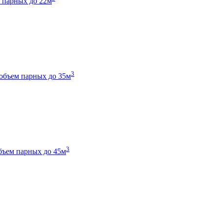
 парных до 22м
3
объем парных до 35м
3
бъем парных до 45м