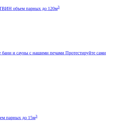
3
К ТВИН
объем парных до 120м
 бани и сауны с нашими печами
Протестируйте сами
3
ем парных до 15м