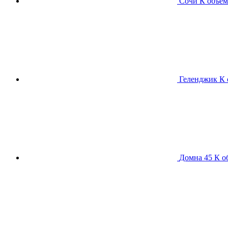
Сочи К
объем
Геленджик К
Домна 45 К
о