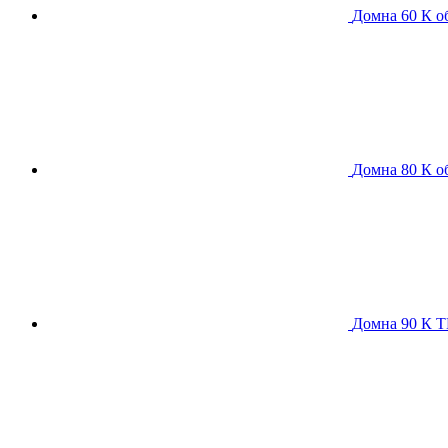
Домна 60 К
о
Домна 80 К
о
Домна 90 К