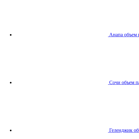
Анапа
объем 
Сочи
объем п
Геленджик
об