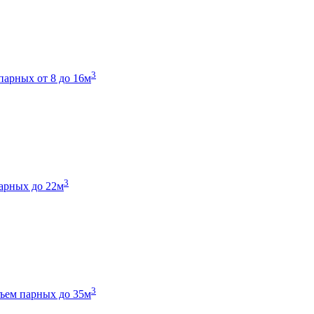
3
парных от 8 до 16м
3
арных до 22м
3
ъем парных до 35м