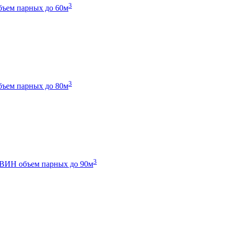
3
бъем парных до 60м
3
бъем парных до 80м
3
 ТВИН
объем парных до 90м