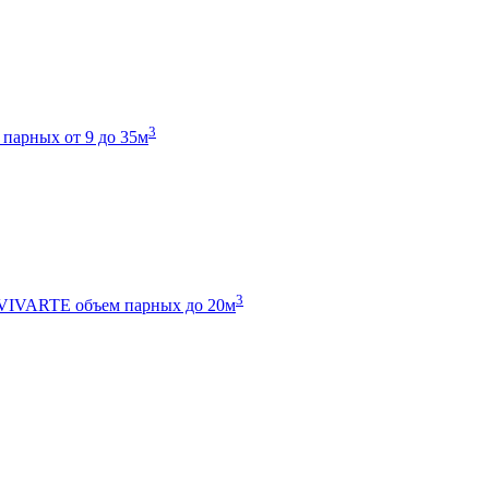
3
 парных от 9 до 35м
3
 VIVARTE
объем парных до 20м