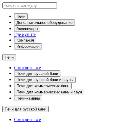
Печи
Дополнительное оборудование
Аксессуары
Где купить
Компания
Информация
Печи
Смотреть все
Печи для русской бани
Печи для русской бани и сауны
Печи для коммерческих бань
Печи для коммерческих бань и саун
Печи-камины
Печи для русской бани
Смотреть все