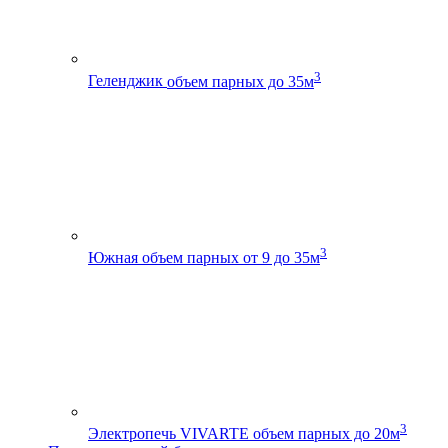
3
Геленджик
объем парных до 35м
3
Южная
объем парных от 9 до 35м
3
Электропечь VIVARTE
объем парных до 20м