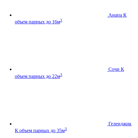
Анапа К
3
объем парных до 16м
Сочи К
3
объем парных до 22м
Геленджик
3
К
объем парных до 35м