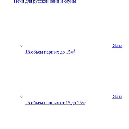
Печи для русской бани и сауны
Ялта
3
15
объем парных до 15м
Ялта
3
25
объем парных от 15 до 25м