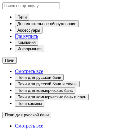
Печи
Дополнительное оборудование
Аксессуары
Где купить
Компания
Информация
Печи
Смотреть все
Печи для русской бани
Печи для русской бани и сауны
Печи для коммерческих бань
Печи для коммерческих бань и саун
Печи-камины
Печи для русской бани
Смотреть все