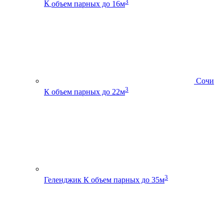
3
К
объем парных до 16м
Сочи
3
К
объем парных до 22м
3
Геленджик К
объем парных до 35м