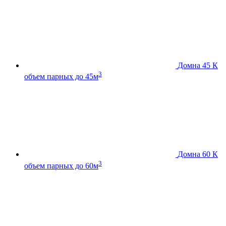
Домна 45 К
3
объем парных до 45м
Домна 60 К
3
объем парных до 60м