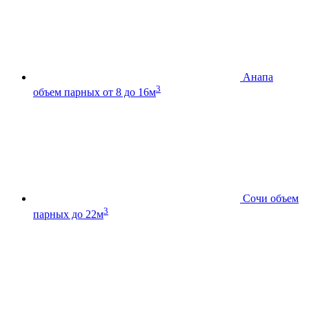
Анапа
3
объем парных от 8 до 16м
Сочи
объем
3
парных до 22м