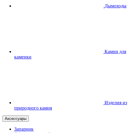
Дымоходы
Камни для
каменки
Изделия из
природного камня
Аксессуары
Запарник