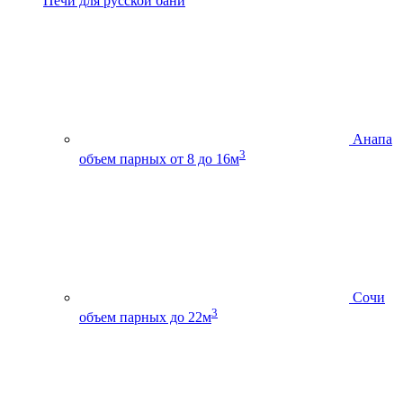
Печи для русской бани
Анапа
3
объем парных от 8 до 16м
Сочи
3
объем парных до 22м