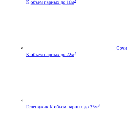
3
К
объем парных до 16м
Сочи
3
К
объем парных до 22м
3
Геленджик К
объем парных до 35м