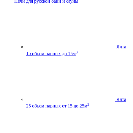
Печи для русской бани и сауны
Ялта
3
15
объем парных до 15м
Ялта
3
25
объем парных от 15 до 25м