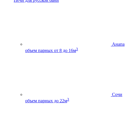
Печи для русской бани
Анапа
3
объем парных от 8 до 16м
Сочи
3
объем парных до 22м