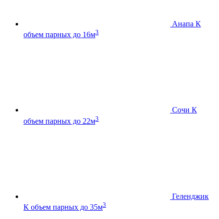
Анапа К
3
объем парных до 16м
Сочи К
3
объем парных до 22м
Геленджик
3
К
объем парных до 35м