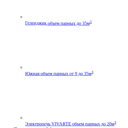
3
Геленджик
объем парных до 35м
3
Южная
объем парных от 9 до 35м
3
Электропечь VIVARTE
объем парных до 20м