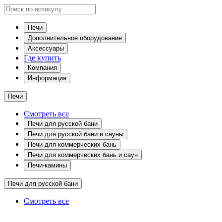
Печи
Дополнительное оборудование
Аксессуары
Где купить
Компания
Информация
Печи
Смотреть все
Печи для русской бани
Печи для русской бани и сауны
Печи для коммерческих бань
Печи для коммерческих бань и саун
Печи-камины
Печи для русской бани
Смотреть все