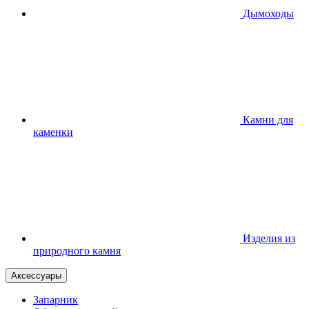
Дымоходы
Камни для
каменки
Изделия из
природного камня
Аксессуары
Запарник