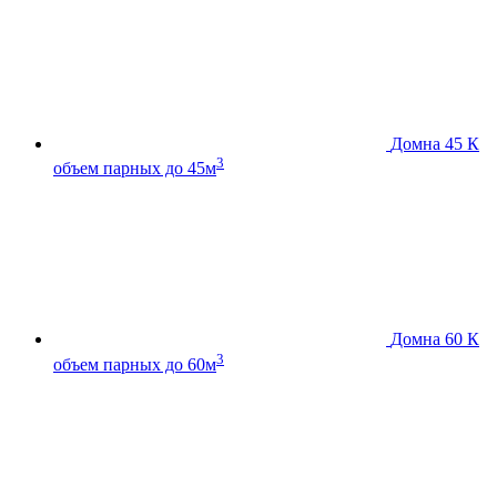
Домна 45 К
3
объем парных до 45м
Домна 60 К
3
объем парных до 60м