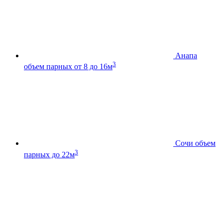
Анапа
3
объем парных от 8 до 16м
Сочи
объем
3
парных до 22м