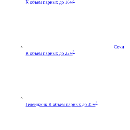
3
К
объем парных до 16м
Сочи
3
К
объем парных до 22м
3
Геленджик К
объем парных до 35м