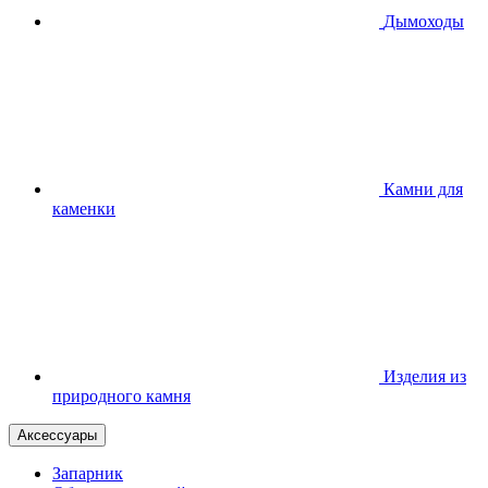
Дымоходы
Камни для
каменки
Изделия из
природного камня
Аксессуары
Запарник