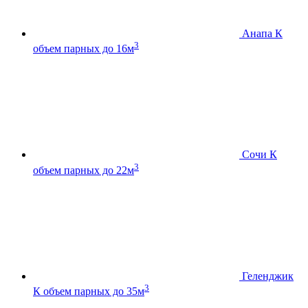
Анапа К
3
объем парных до 16м
Сочи К
3
объем парных до 22м
Геленджик
3
К
объем парных до 35м