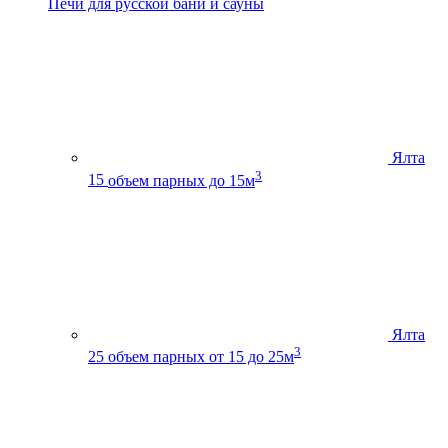
Печи для русской бани и сауны
Ялта
3
15
объем парных до 15м
Ялта
3
25
объем парных от 15 до 25м