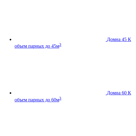
Домна 45 К
3
объем парных до 45м
Домна 60 К
3
объем парных до 60м