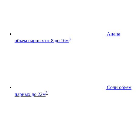
Анапа
3
объем парных от 8 до 16м
Сочи
объем
3
парных до 22м