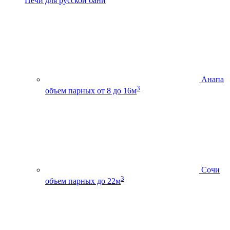
Печи для русской бани
Анапа
3
объем парных от 8 до 16м
Сочи
3
объем парных до 22м