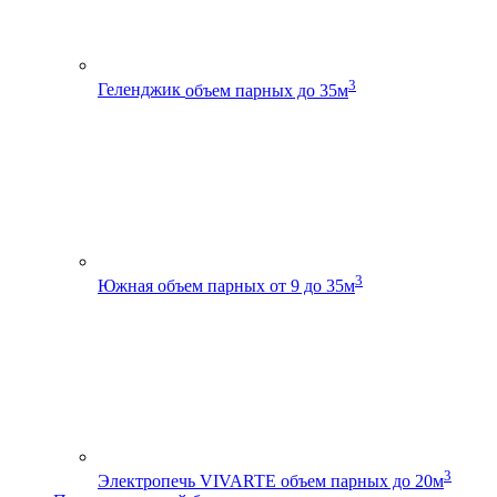
3
Геленджик
объем парных до 35м
3
Южная
объем парных от 9 до 35м
3
Электропечь VIVARTE
объем парных до 20м