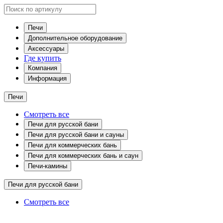
Печи
Дополнительное оборудование
Аксессуары
Где купить
Компания
Информация
Печи
Смотреть все
Печи для русской бани
Печи для русской бани и сауны
Печи для коммерческих бань
Печи для коммерческих бань и саун
Печи-камины
Печи для русской бани
Смотреть все