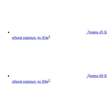
Домна 45 К
3
объем парных до 45м
Домна 60 К
3
объем парных до 60м