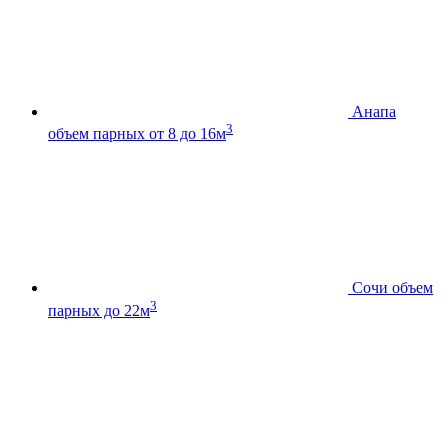
Анапа
3
объем парных от 8 до 16м
Сочи
объем
3
парных до 22м