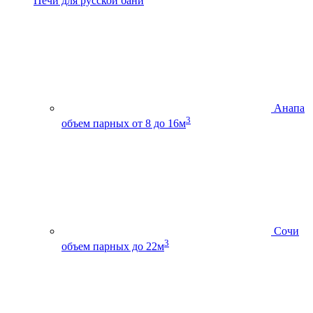
Печи для русской бани
Анапа
3
объем парных от 8 до 16м
Сочи
3
объем парных до 22м