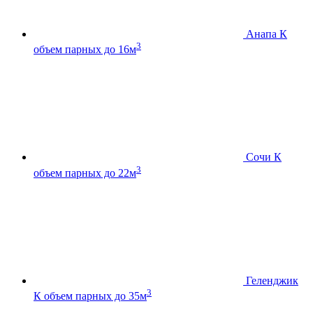
Анапа К
3
объем парных до 16м
Сочи К
3
объем парных до 22м
Геленджик
3
К
объем парных до 35м