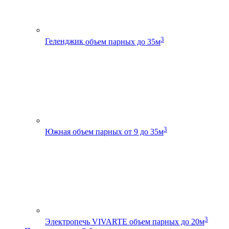
3
Геленджик
объем парных до 35м
3
Южная
объем парных от 9 до 35м
3
Электропечь VIVARTE
объем парных до 20м