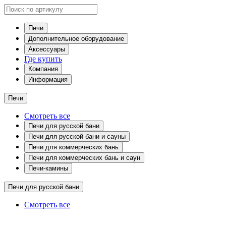
Печи
Дополнительное оборудование
Аксессуары
Где купить
Компания
Информация
Печи
Смотреть все
Печи для русской бани
Печи для русской бани и сауны
Печи для коммерческих бань
Печи для коммерческих бань и саун
Печи-камины
Печи для русской бани
Смотреть все