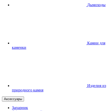
Дымоходы
Камни для
каменки
Изделия из
природного камня
Аксессуары
Запарник