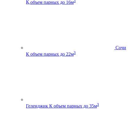
3
К
объем парных до 16м
Сочи
3
К
объем парных до 22м
3
Геленджик К
объем парных до 35м