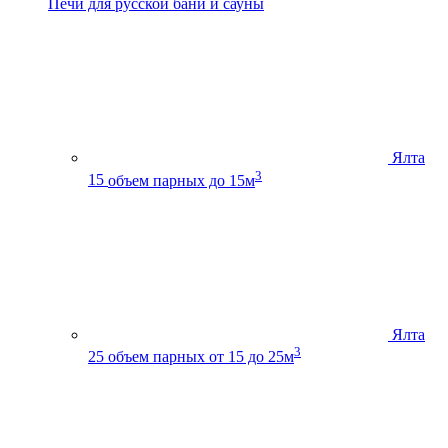
Печи для русской бани и сауны
Ялта
3
15
объем парных до 15м
Ялта
3
25
объем парных от 15 до 25м