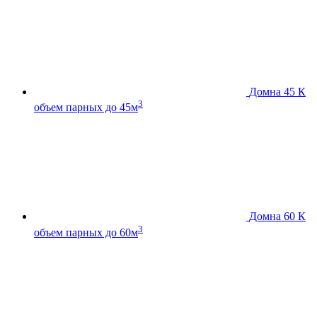
Домна 45 К
3
объем парных до 45м
Домна 60 К
3
объем парных до 60м