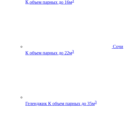
3
К
объем парных до 16м
Сочи
3
К
объем парных до 22м
3
Геленджик К
объем парных до 35м