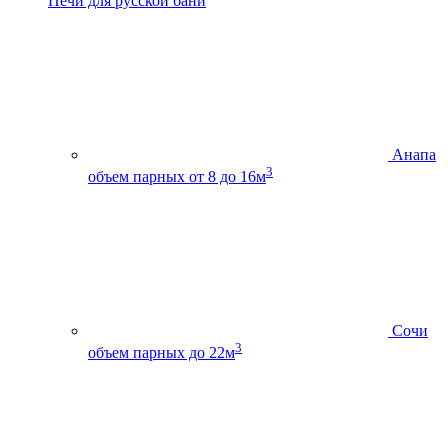
Печи для русской бани
Анапа
3
объем парных от 8 до 16м
Сочи
3
объем парных до 22м