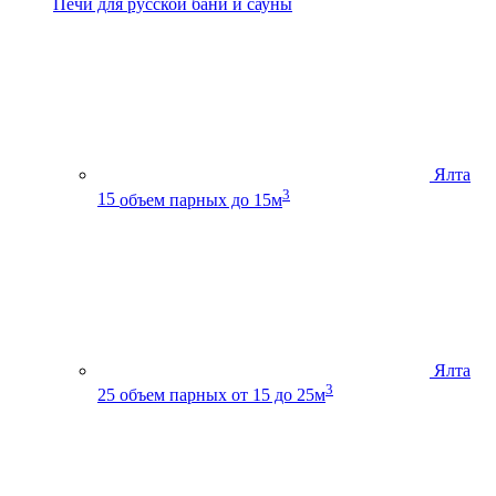
Печи для русской бани и сауны
Ялта
3
15
объем парных до 15м
Ялта
3
25
объем парных от 15 до 25м