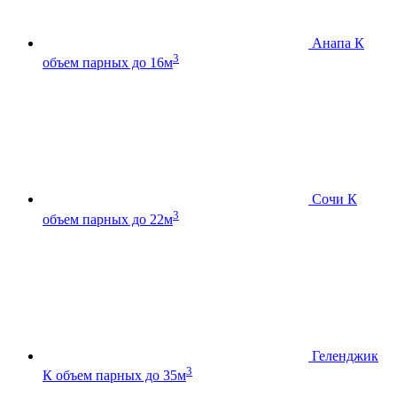
Анапа К
3
объем парных до 16м
Сочи К
3
объем парных до 22м
Геленджик
3
К
объем парных до 35м