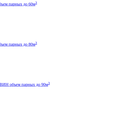
3
бъем парных до 60м
3
бъем парных до 80м
3
 ТВИН
объем парных до 90м