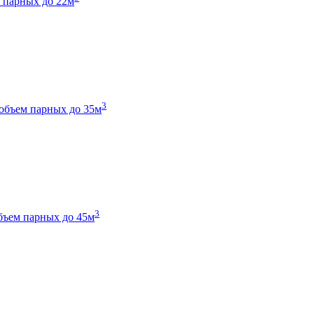
 парных до 22м
3
объем парных до 35м
3
бъем парных до 45м