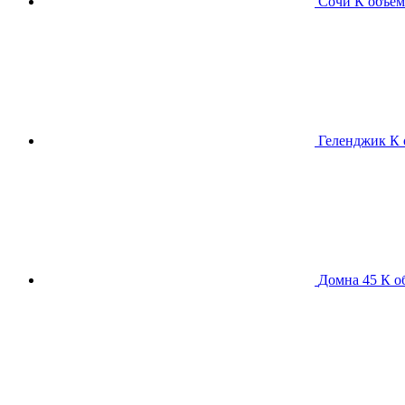
Сочи К
объем
Геленджик К
Домна 45 К
о