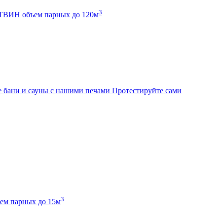
3
К ТВИН
объем парных до 120м
 бани и сауны с нашими печами
Протестируйте сами
3
ем парных до 15м