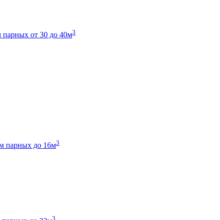
3
 парных от 30 до 40м
3
м парных до 16м
3