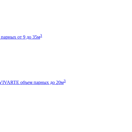
3
 парных от 9 до 35м
3
 VIVARTE
объем парных до 20м