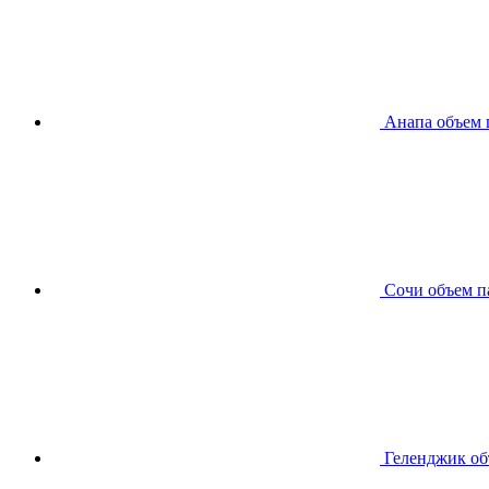
Анапа
объем 
Сочи
объем п
Геленджик
об