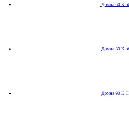
Домна 60 К
о
Домна 80 К
о
Домна 90 К