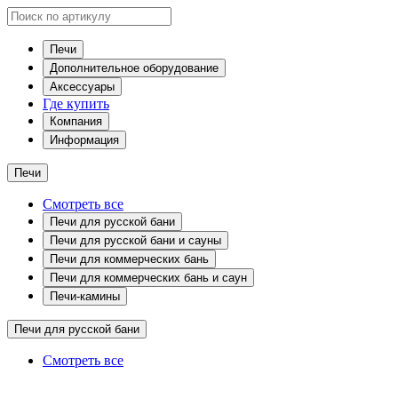
Печи
Дополнительное оборудование
Аксессуары
Где купить
Компания
Информация
Печи
Смотреть все
Печи для русской бани
Печи для русской бани и сауны
Печи для коммерческих бань
Печи для коммерческих бань и саун
Печи-камины
Печи для русской бани
Смотреть все