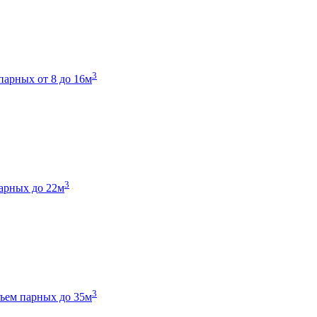
3
парных от 8 до 16м
3
арных до 22м
3
ъем парных до 35м