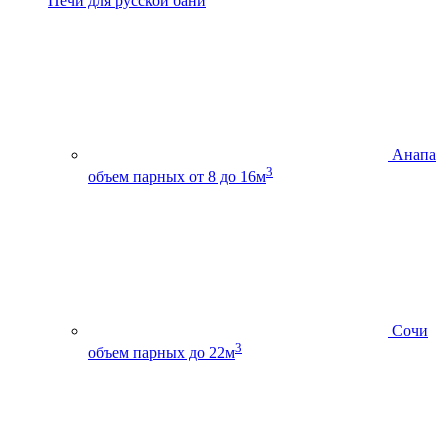
Печи для русской бани
Анапа
3
объем парных от 8 до 16м
Сочи
3
объем парных до 22м