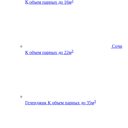
3
К
объем парных до 16м
Сочи
3
К
объем парных до 22м
3
Геленджик К
объем парных до 35м