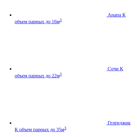
Анапа К
3
объем парных до 16м
Сочи К
3
объем парных до 22м
Геленджик
3
К
объем парных до 35м