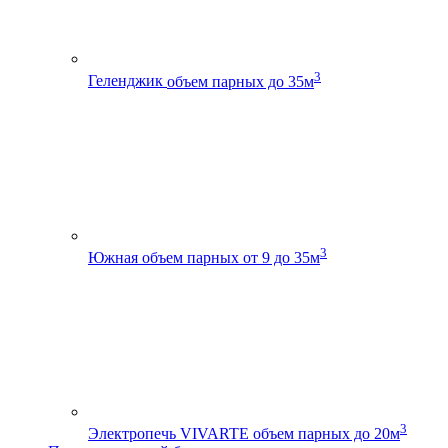
3
Геленджик
объем парных до 35м
3
Южная
объем парных от 9 до 35м
3
Электропечь VIVARTE
объем парных до 20м