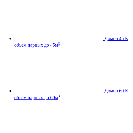
Домна 45 К
3
объем парных до 45м
Домна 60 К
3
объем парных до 60м