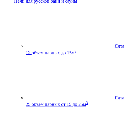
Печи для русской бани и сауны
Ялта
3
15
объем парных до 15м
Ялта
3
25
объем парных от 15 до 25м