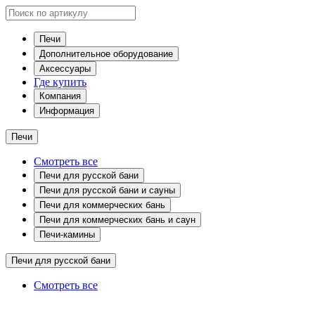
Печи
Дополнительное оборудование
Аксессуары
Где купить
Компания
Информация
Печи
Смотреть все
Печи для русской бани
Печи для русской бани и сауны
Печи для коммерческих бань
Печи для коммерческих бань и саун
Печи-камины
Печи для русской бани
Смотреть все