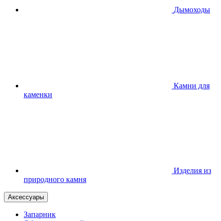
Дымоходы
Камни для
каменки
Изделия из
природного камня
Аксессуары
Запарник