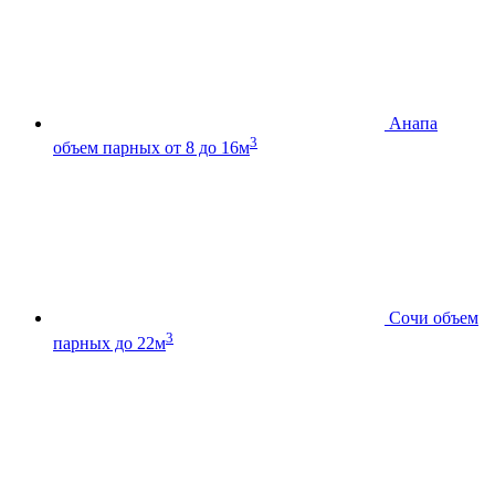
Анапа
3
объем парных от 8 до 16м
Сочи
объем
3
парных до 22м