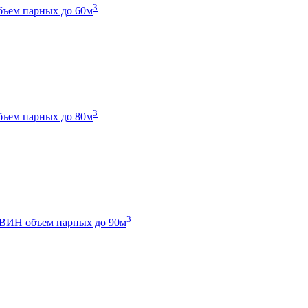
3
бъем парных до 60м
3
бъем парных до 80м
3
 ТВИН
объем парных до 90м