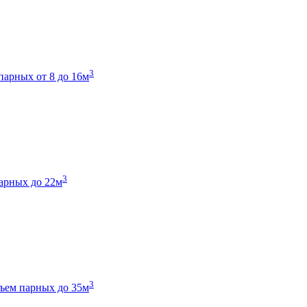
3
парных от 8 до 16м
3
арных до 22м
3
ъем парных до 35м