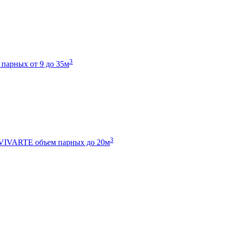
3
 парных от 9 до 35м
3
 VIVARTE
объем парных до 20м