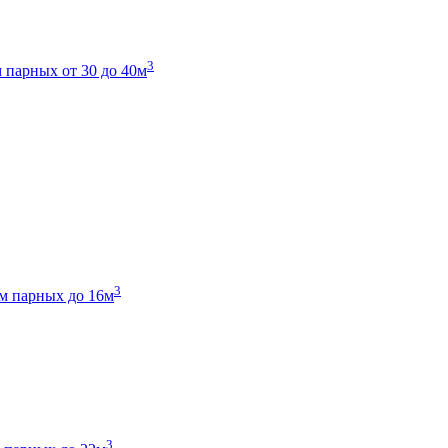
3
 парных от 30 до 40м
3
м парных до 16м
3