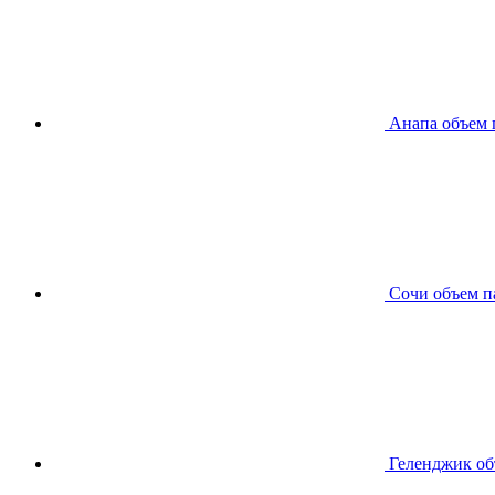
Анапа
объем 
Сочи
объем п
Геленджик
об