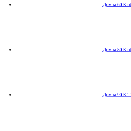
Домна 60 К
о
Домна 80 К
о
Домна 90 К