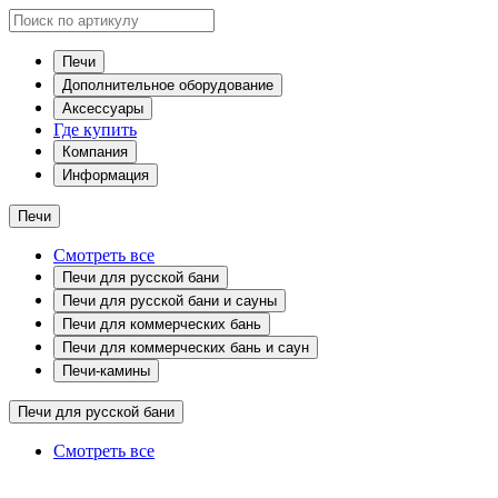
Печи
Дополнительное оборудование
Аксессуары
Где купить
Компания
Информация
Печи
Смотреть все
Печи для русской бани
Печи для русской бани и сауны
Печи для коммерческих бань
Печи для коммерческих бань и саун
Печи-камины
Печи для русской бани
Смотреть все