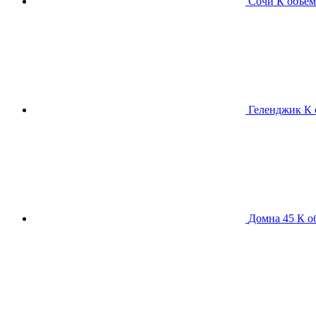
Сочи К
объем
Геленджик К
Домна 45 К
о