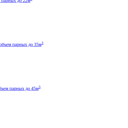
 парных до 22м
3
объем парных до 35м
3
бъем парных до 45м