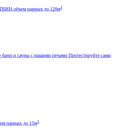
3
К ТВИН
объем парных до 120м
 бани и сауны с нашими печами
Протестируйте сами
3
ем парных до 15м