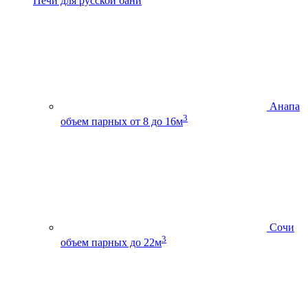
Печи для русской бани
Анапа
3
объем парных от 8 до 16м
Сочи
3
объем парных до 22м