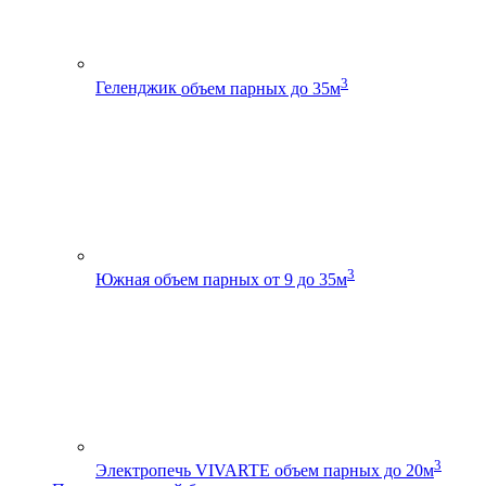
3
Геленджик
объем парных до 35м
3
Южная
объем парных от 9 до 35м
3
Электропечь VIVARTE
объем парных до 20м