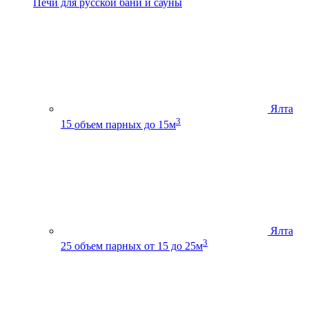
Печи для русской бани и сауны
Ялта
3
15
объем парных до 15м
Ялта
3
25
объем парных от 15 до 25м