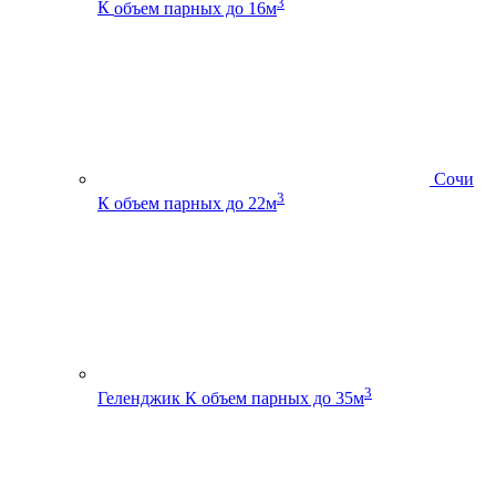
3
К
объем парных до 16м
Сочи
3
К
объем парных до 22м
3
Геленджик К
объем парных до 35м