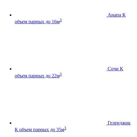
Анапа К
3
объем парных до 16м
Сочи К
3
объем парных до 22м
Геленджик
3
К
объем парных до 35м