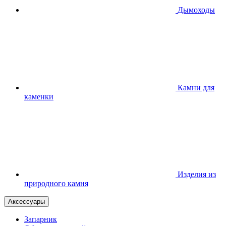
Дымоходы
Камни для
каменки
Изделия из
природного камня
Аксессуары
Запарник