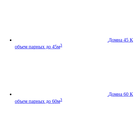
Домна 45 К
3
объем парных до 45м
Домна 60 К
3
объем парных до 60м