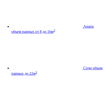
Анапа
3
объем парных от 8 до 16м
Сочи
объем
3
парных до 22м