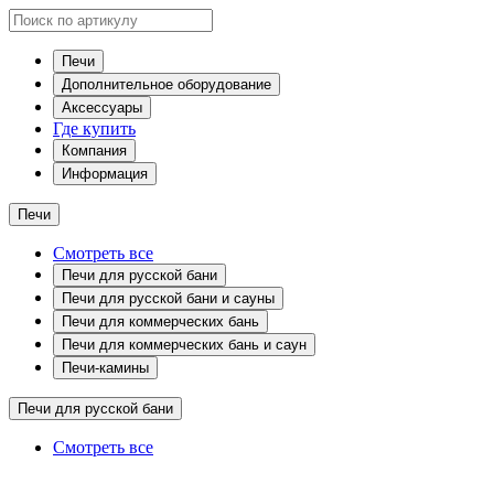
Печи
Дополнительное оборудование
Аксессуары
Где купить
Компания
Информация
Печи
Смотреть все
Печи для русской бани
Печи для русской бани и сауны
Печи для коммерческих бань
Печи для коммерческих бань и саун
Печи-камины
Печи для русской бани
Смотреть все