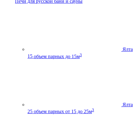
Печи для русской бани и сауны
Ялта
3
15
объем парных до 15м
Ялта
3
25
объем парных от 15 до 25м