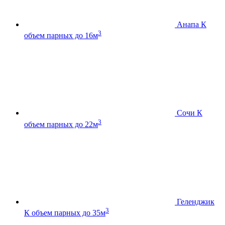
Анапа К
3
объем парных до 16м
Сочи К
3
объем парных до 22м
Геленджик
3
К
объем парных до 35м