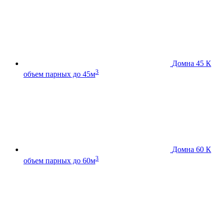
Домна 45 К
3
объем парных до 45м
Домна 60 К
3
объем парных до 60м