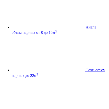
Анапа
3
объем парных от 8 до 16м
Сочи
объем
3
парных до 22м