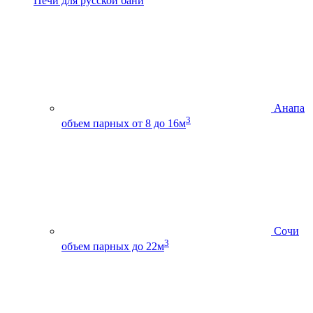
Печи для русской бани
Анапа
3
объем парных от 8 до 16м
Сочи
3
объем парных до 22м