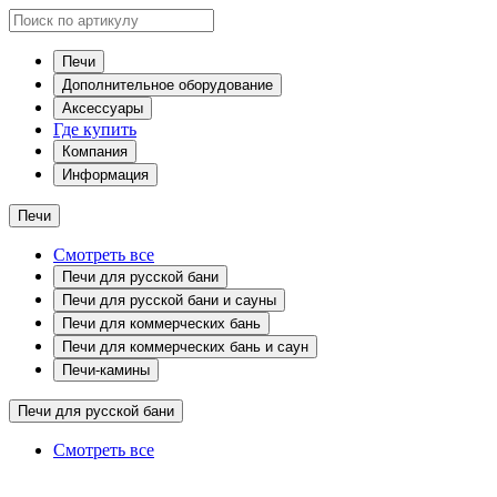
Печи
Дополнительное оборудование
Аксессуары
Где купить
Компания
Информация
Печи
Смотреть все
Печи для русской бани
Печи для русской бани и сауны
Печи для коммерческих бань
Печи для коммерческих бань и саун
Печи-камины
Печи для русской бани
Смотреть все