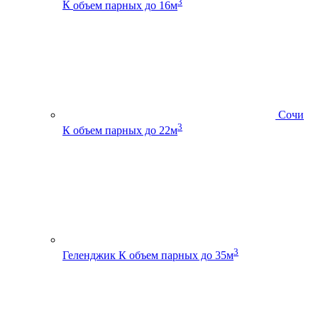
3
К
объем парных до 16м
Сочи
3
К
объем парных до 22м
3
Геленджик К
объем парных до 35м