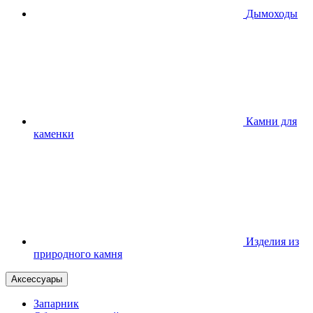
Дымоходы
Камни для
каменки
Изделия из
природного камня
Аксессуары
Запарник