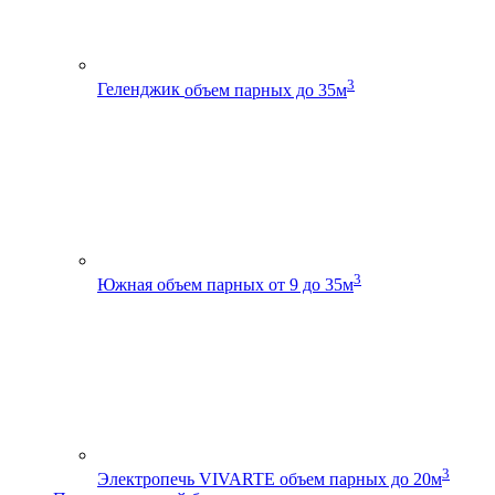
3
Геленджик
объем парных до 35м
3
Южная
объем парных от 9 до 35м
3
Электропечь VIVARTE
объем парных до 20м