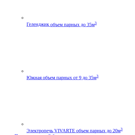
3
Геленджик
объем парных до 35м
3
Южная
объем парных от 9 до 35м
3
Электропечь VIVARTE
объем парных до 20м