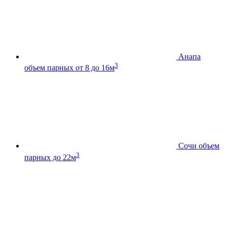
Анапа
3
объем парных от 8 до 16м
Сочи
объем
3
парных до 22м