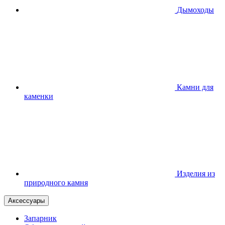
Дымоходы
Камни для
каменки
Изделия из
природного камня
Аксессуары
Запарник