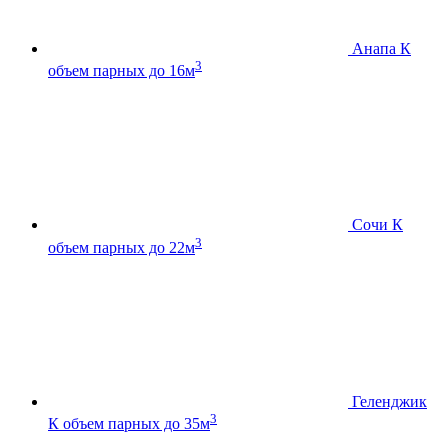
Анапа К
3
объем парных до 16м
Сочи К
3
объем парных до 22м
Геленджик
3
К
объем парных до 35м