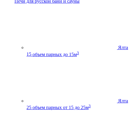
Печи для русской бани и сауны
Ялта
3
15
объем парных до 15м
Ялта
3
25
объем парных от 15 до 25м