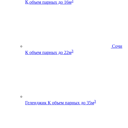
3
К
объем парных до 16м
Сочи
3
К
объем парных до 22м
3
Геленджик К
объем парных до 35м