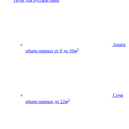
Печи для русской бани
Анапа
3
объем парных от 8 до 16м
Сочи
3
объем парных до 22м