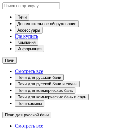
Печи
Дополнительное оборудование
Аксессуары
Где купить
Компания
Информация
Печи
Смотреть все
Печи для русской бани
Печи для русской бани и сауны
Печи для коммерческих бань
Печи для коммерческих бань и саун
Печи-камины
Печи для русской бани
Смотреть все