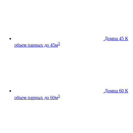
Домна 45 К
3
объем парных до 45м
Домна 60 К
3
объем парных до 60м