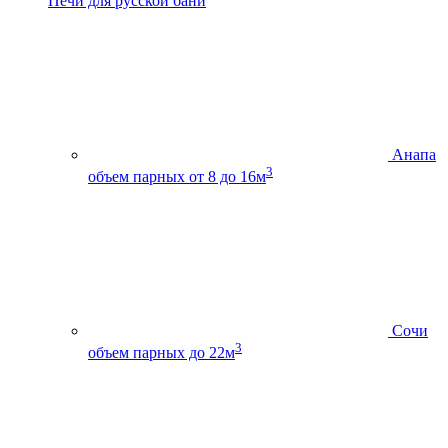
Печи для русской бани
Анапа
3
объем парных от 8 до 16м
Сочи
3
объем парных до 22м