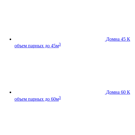
Домна 45 К
3
объем парных до 45м
Домна 60 К
3
объем парных до 60м