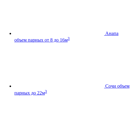
Анапа
3
объем парных от 8 до 16м
Сочи
объем
3
парных до 22м