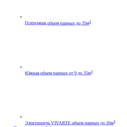
3
Геленджик
объем парных до 35м
3
Южная
объем парных от 9 до 35м
3
Электропечь VIVARTE
объем парных до 20м