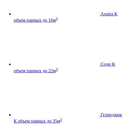
Анапа К
3
объем парных до 16м
Сочи К
3
объем парных до 22м
Геленджик
3
К
объем парных до 35м