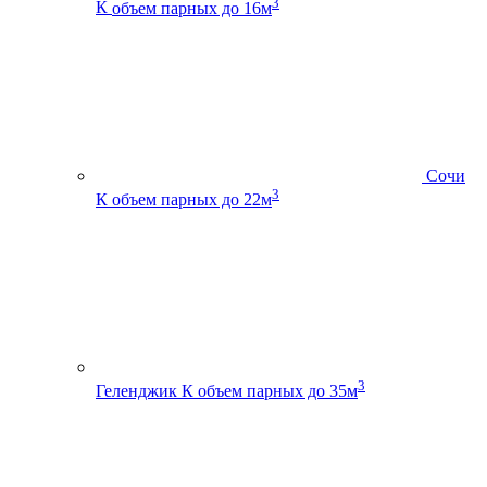
3
К
объем парных до 16м
Сочи
3
К
объем парных до 22м
3
Геленджик К
объем парных до 35м