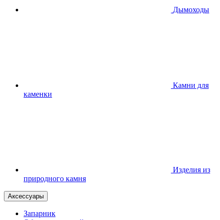
Дымоходы
Камни для
каменки
Изделия из
природного камня
Аксессуары
Запарник