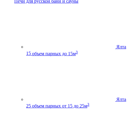
Печи для русской бани и сауны
Ялта
3
15
объем парных до 15м
Ялта
3
25
объем парных от 15 до 25м