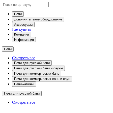
Печи
Дополнительное оборудование
Аксессуары
Где купить
Компания
Информация
Печи
Смотреть все
Печи для русской бани
Печи для русской бани и сауны
Печи для коммерческих бань
Печи для коммерческих бань и саун
Печи-камины
Печи для русской бани
Смотреть все