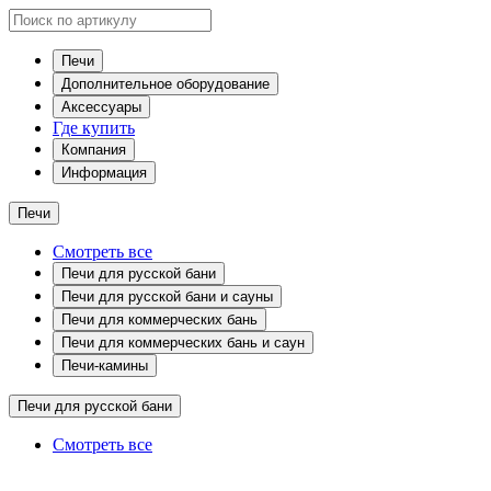
Печи
Дополнительное оборудование
Аксессуары
Где купить
Компания
Информация
Печи
Смотреть все
Печи для русской бани
Печи для русской бани и сауны
Печи для коммерческих бань
Печи для коммерческих бань и саун
Печи-камины
Печи для русской бани
Смотреть все