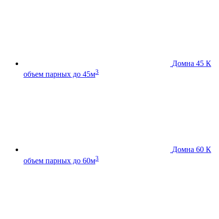
Домна 45 К
3
объем парных до 45м
Домна 60 К
3
объем парных до 60м