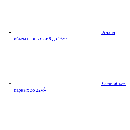
Анапа
3
объем парных от 8 до 16м
Сочи
объем
3
парных до 22м