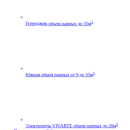
3
Геленджик
объем парных до 35м
3
Южная
объем парных от 9 до 35м
3
Электропечь VIVARTE
объем парных до 20м