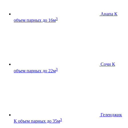
Анапа К
3
объем парных до 16м
Сочи К
3
объем парных до 22м
Геленджик
3
К
объем парных до 35м