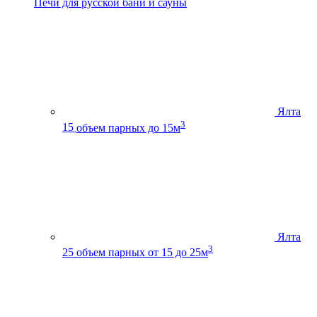
Печи для русской бани и сауны
Ялта
3
15
объем парных до 15м
Ялта
3
25
объем парных от 15 до 25м