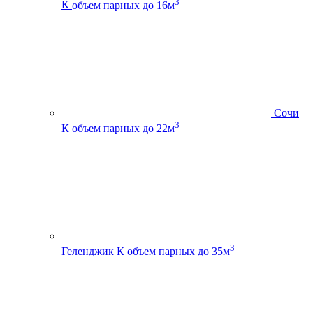
3
К
объем парных до 16м
Сочи
3
К
объем парных до 22м
3
Геленджик К
объем парных до 35м