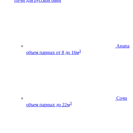
Печи для русской бани
Анапа
3
объем парных от 8 до 16м
Сочи
3
объем парных до 22м