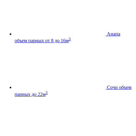
Анапа
3
объем парных от 8 до 16м
Сочи
объем
3
парных до 22м