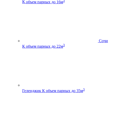
3
К
объем парных до 16м
Сочи
3
К
объем парных до 22м
3
Геленджик К
объем парных до 35м