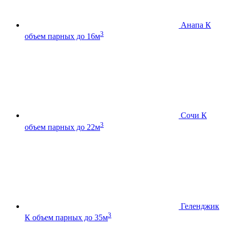
Анапа К
3
объем парных до 16м
Сочи К
3
объем парных до 22м
Геленджик
3
К
объем парных до 35м