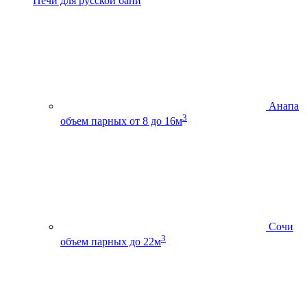
Печи для русской бани
Анапа
3
объем парных от 8 до 16м
Сочи
3
объем парных до 22м