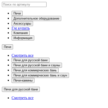
Печи
Дополнительное оборудование
Аксессуары
Где купить
Компания
Информация
Печи
Смотреть все
Печи для русской бани
Печи для русской бани и сауны
Печи для коммерческих бань
Печи для коммерческих бань и саун
Печи-камины
Печи для русской бани
Смотреть все