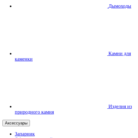
Дымоходы
Камни для
каменки
Изделия из
природного камня
Аксессуары
Запарник