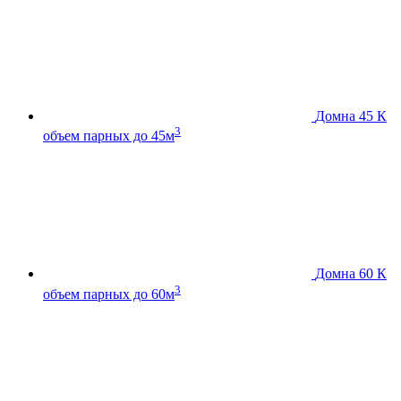
Домна 45 К
3
объем парных до 45м
Домна 60 К
3
объем парных до 60м