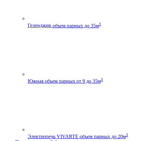
3
Геленджик
объем парных до 35м
3
Южная
объем парных от 9 до 35м
3
Электропечь VIVARTE
объем парных до 20м