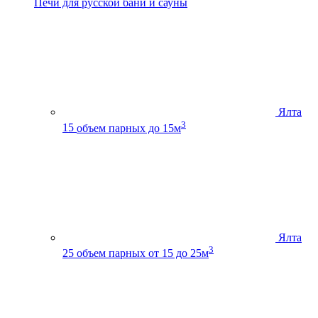
Печи для русской бани и сауны
Ялта
3
15
объем парных до 15м
Ялта
3
25
объем парных от 15 до 25м