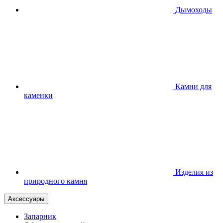
Дымоходы
Камни для
каменки
Изделия из
природного камня
Аксессуары
Запарник