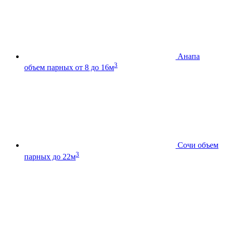
Анапа
3
объем парных от 8 до 16м
Сочи
объем
3
парных до 22м