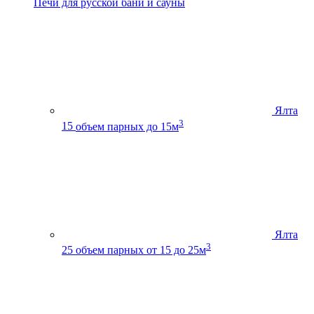
Печи для русской бани и сауны
Ялта
3
15
объем парных до 15м
Ялта
3
25
объем парных от 15 до 25м