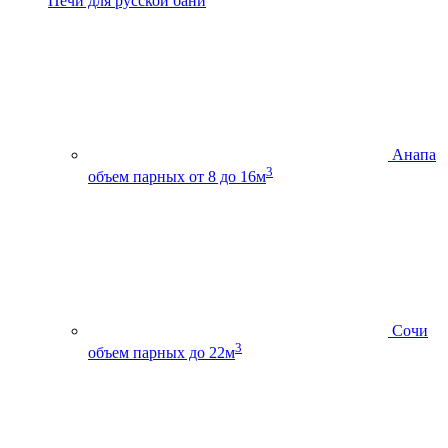
Печи для русской бани
Анапа
3
объем парных от 8 до 16м
Сочи
3
объем парных до 22м