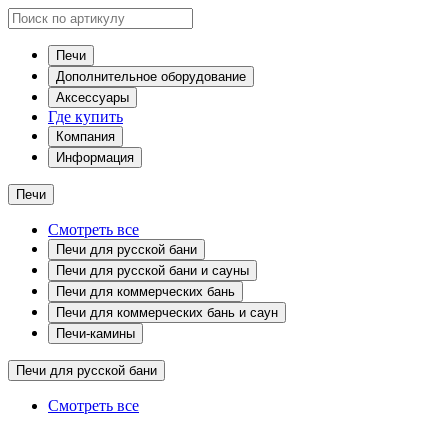
Печи
Дополнительное оборудование
Аксессуары
Где купить
Компания
Информация
Печи
Смотреть все
Печи для русской бани
Печи для русской бани и сауны
Печи для коммерческих бань
Печи для коммерческих бань и саун
Печи-камины
Печи для русской бани
Смотреть все