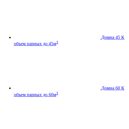
Домна 45 К
3
объем парных до 45м
Домна 60 К
3
объем парных до 60м