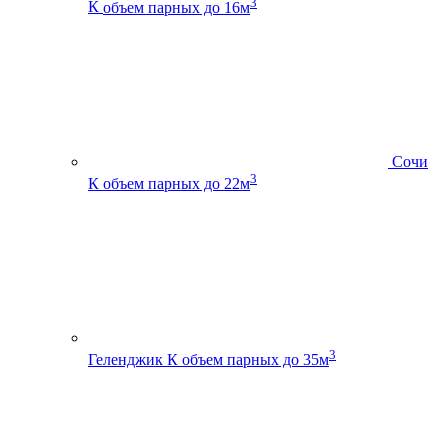
3
К
объем парных до 16м
Сочи
3
К
объем парных до 22м
3
Геленджик К
объем парных до 35м