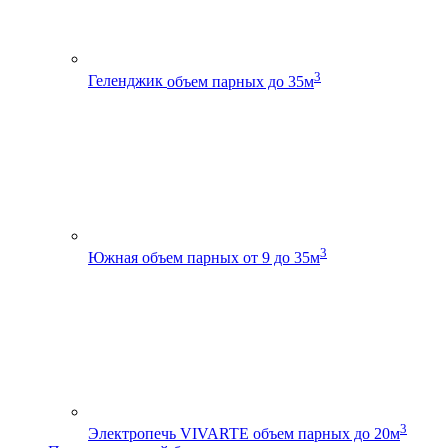
3
Геленджик
объем парных до 35м
3
Южная
объем парных от 9 до 35м
3
Электропечь VIVARTE
объем парных до 20м