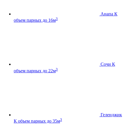
Анапа К
3
объем парных до 16м
Сочи К
3
объем парных до 22м
Геленджик
3
К
объем парных до 35м