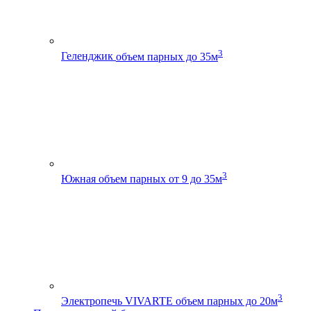
3
Геленджик
объем парных до 35м
3
Южная
объем парных от 9 до 35м
3
Электропечь VIVARTE
объем парных до 20м