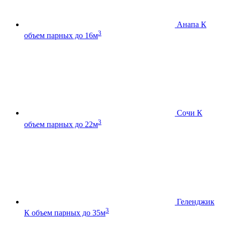
Анапа К
3
объем парных до 16м
Сочи К
3
объем парных до 22м
Геленджик
3
К
объем парных до 35м