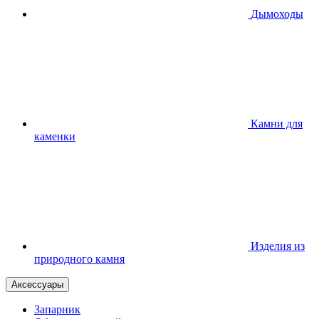
Дымоходы
Камни для
каменки
Изделия из
природного камня
Аксессуары
Запарник