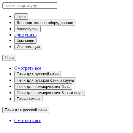
Печи
Дополнительное оборудование
Аксессуары
Где купить
Компания
Информация
Печи
Смотреть все
Печи для русской бани
Печи для русской бани и сауны
Печи для коммерческих бань
Печи для коммерческих бань и саун
Печи-камины
Печи для русской бани
Смотреть все