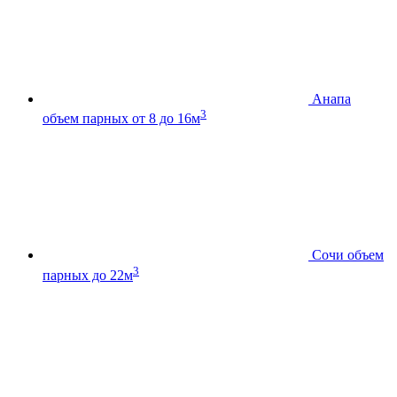
Анапа
3
объем парных от 8 до 16м
Сочи
объем
3
парных до 22м