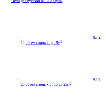
Печи для русской бани и сауны
Ялта
3
15
объем парных до 15м
Ялта
3
25
объем парных от 15 до 25м