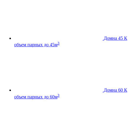
Домна 45 К
3
объем парных до 45м
Домна 60 К
3
объем парных до 60м