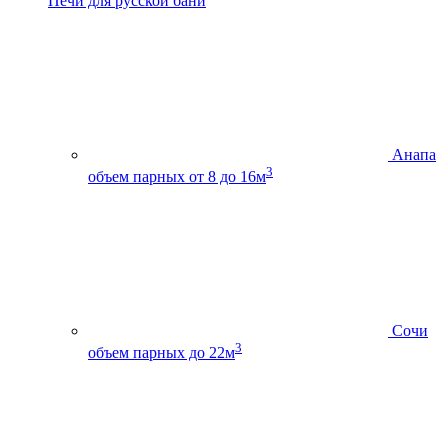
Печи для русской бани
Анапа
3
объем парных от 8 до 16м
Сочи
3
объем парных до 22м