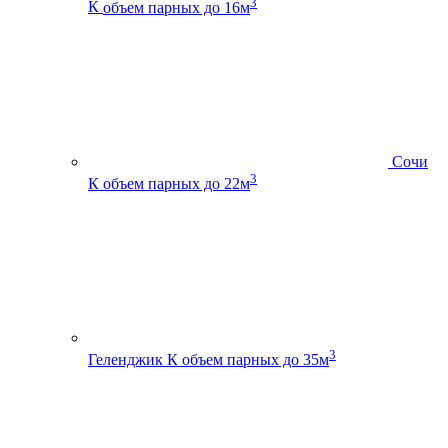
3
К
объем парных до 16м
Сочи
3
К
объем парных до 22м
3
Геленджик К
объем парных до 35м