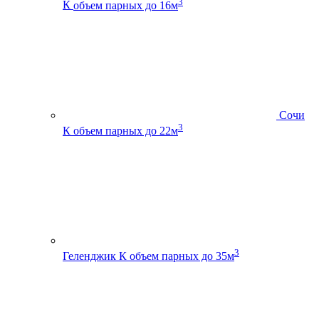
3
К
объем парных до 16м
Сочи
3
К
объем парных до 22м
3
Геленджик К
объем парных до 35м