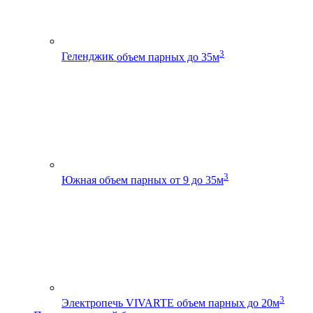
3
Геленджик
объем парных до 35м
3
Южная
объем парных от 9 до 35м
3
Электропечь VIVARTE
объем парных до 20м