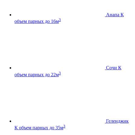
Анапа К
3
объем парных до 16м
Сочи К
3
объем парных до 22м
Геленджик
3
К
объем парных до 35м