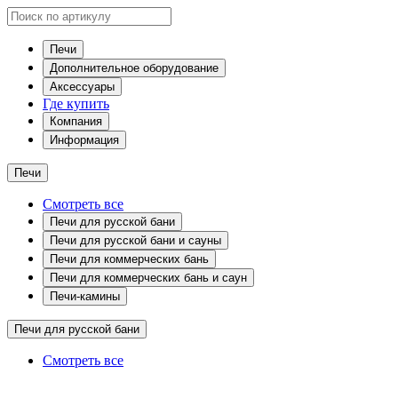
Печи
Дополнительное оборудование
Аксессуары
Где купить
Компания
Информация
Печи
Смотреть все
Печи для русской бани
Печи для русской бани и сауны
Печи для коммерческих бань
Печи для коммерческих бань и саун
Печи-камины
Печи для русской бани
Смотреть все