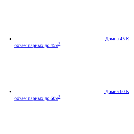
Домна 45 К
3
объем парных до 45м
Домна 60 К
3
объем парных до 60м