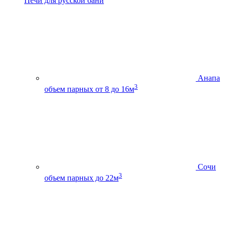
Печи для русской бани
Анапа
3
объем парных от 8 до 16м
Сочи
3
объем парных до 22м