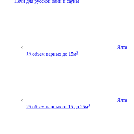
Печи для русской бани и сауны
Ялта
3
15
объем парных до 15м
Ялта
3
25
объем парных от 15 до 25м