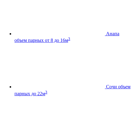
Анапа
3
объем парных от 8 до 16м
Сочи
объем
3
парных до 22м