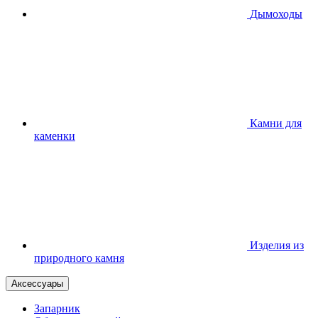
Дымоходы
Камни для
каменки
Изделия из
природного камня
Аксессуары
Запарник