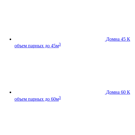
Домна 45 К
3
объем парных до 45м
Домна 60 К
3
объем парных до 60м