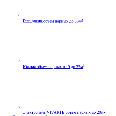
3
Геленджик
объем парных до 35м
3
Южная
объем парных от 9 до 35м
3
Электропечь VIVARTE
объем парных до 20м