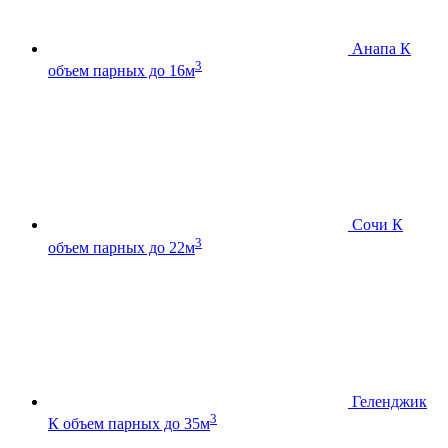
Анапа К
3
объем парных до 16м
Сочи К
3
объем парных до 22м
Геленджик
3
К
объем парных до 35м