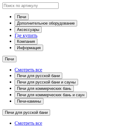
Печи
Дополнительное оборудование
Аксессуары
Где купить
Компания
Информация
Печи
Смотреть все
Печи для русской бани
Печи для русской бани и сауны
Печи для коммерческих бань
Печи для коммерческих бань и саун
Печи-камины
Печи для русской бани
Смотреть все