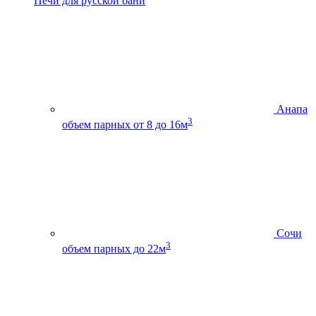
Печи для русской бани
Анапа
3
объем парных от 8 до 16м
Сочи
3
объем парных до 22м