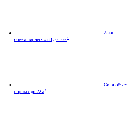
Анапа
3
объем парных от 8 до 16м
Сочи
объем
3
парных до 22м