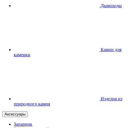
Дымоходы
Камни для
каменки
Изделия из
природного камня
Аксессуары
Запарник