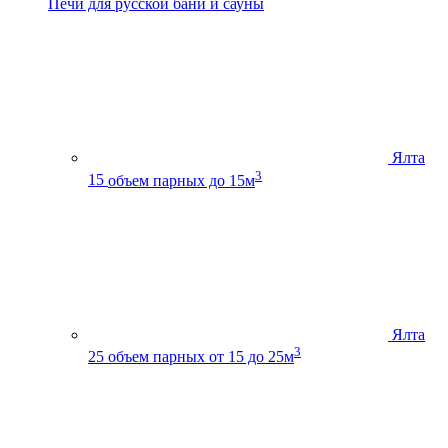
Печи для русской бани и сауны
Ялта
3
15
объем парных до 15м
Ялта
3
25
объем парных от 15 до 25м