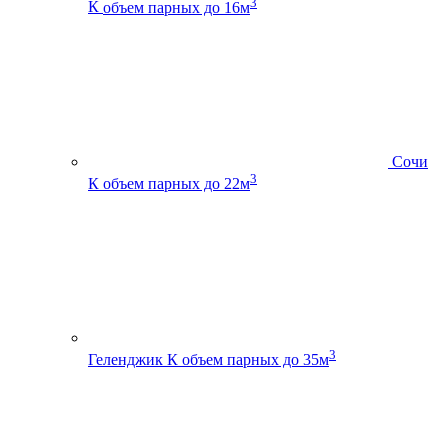
3
К
объем парных до 16м
Сочи
3
К
объем парных до 22м
3
Геленджик К
объем парных до 35м