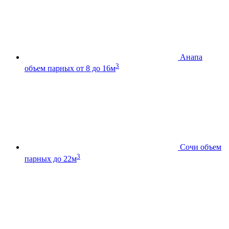
Анапа
3
объем парных от 8 до 16м
Сочи
объем
3
парных до 22м