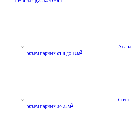
Печи для русской бани
Анапа
3
объем парных от 8 до 16м
Сочи
3
объем парных до 22м