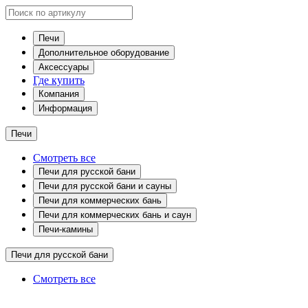
Печи
Дополнительное оборудование
Аксессуары
Где купить
Компания
Информация
Печи
Смотреть все
Печи для русской бани
Печи для русской бани и сауны
Печи для коммерческих бань
Печи для коммерческих бань и саун
Печи-камины
Печи для русской бани
Смотреть все