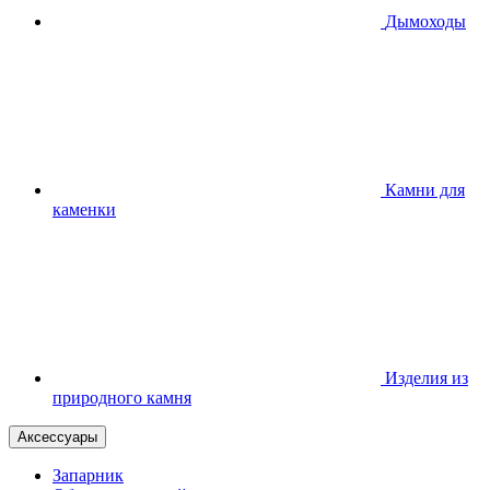
Дымоходы
Камни для
каменки
Изделия из
природного камня
Аксессуары
Запарник