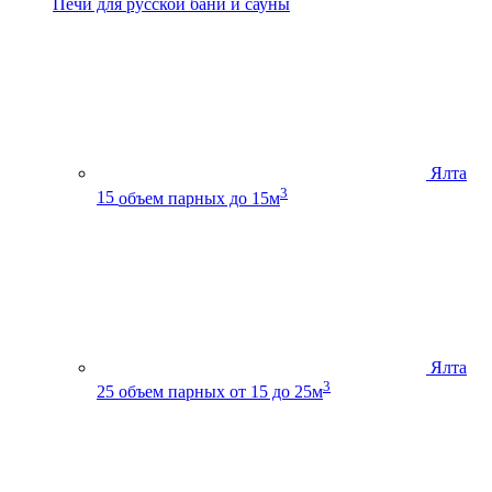
Печи для русской бани и сауны
Ялта
3
15
объем парных до 15м
Ялта
3
25
объем парных от 15 до 25м