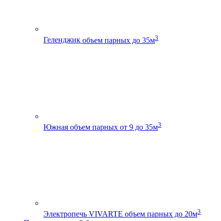
3
Геленджик
объем парных до 35м
3
Южная
объем парных от 9 до 35м
3
Электропечь VIVARTE
объем парных до 20м