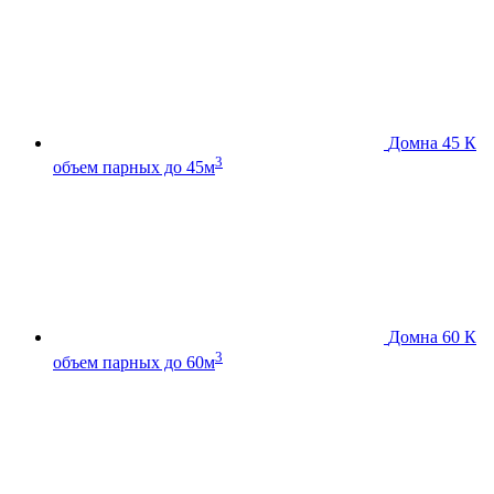
Домна 45 К
3
объем парных до 45м
Домна 60 К
3
объем парных до 60м