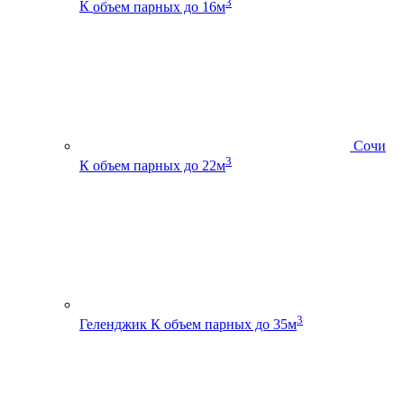
3
К
объем парных до 16м
Сочи
3
К
объем парных до 22м
3
Геленджик К
объем парных до 35м