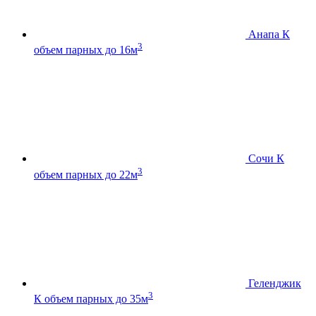
Анапа К
3
объем парных до 16м
Сочи К
3
объем парных до 22м
Геленджик
3
К
объем парных до 35м