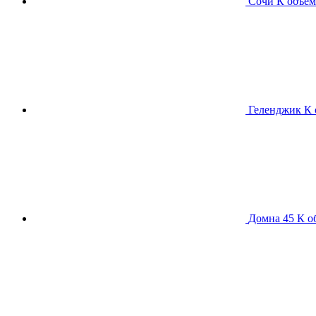
Сочи К
объем
Геленджик К
Домна 45 К
о