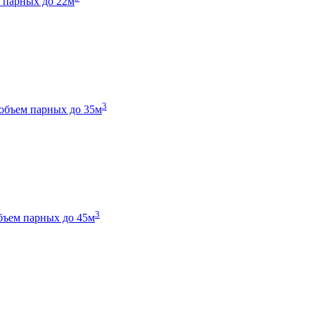
 парных до 22м
3
объем парных до 35м
3
бъем парных до 45м