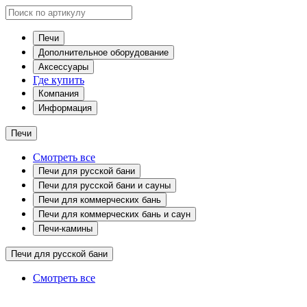
Печи
Дополнительное оборудование
Аксессуары
Где купить
Компания
Информация
Печи
Смотреть все
Печи для русской бани
Печи для русской бани и сауны
Печи для коммерческих бань
Печи для коммерческих бань и саун
Печи-камины
Печи для русской бани
Смотреть все