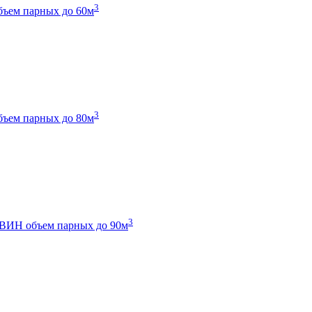
3
бъем парных до 60м
3
бъем парных до 80м
3
 ТВИН
объем парных до 90м