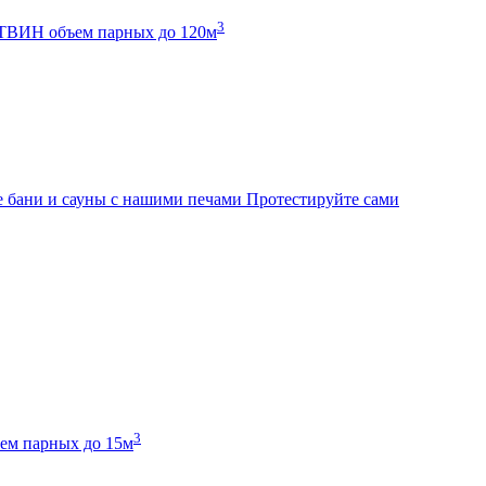
3
К ТВИН
объем парных до 120м
 бани и сауны с нашими печами
Протестируйте сами
3
ем парных до 15м