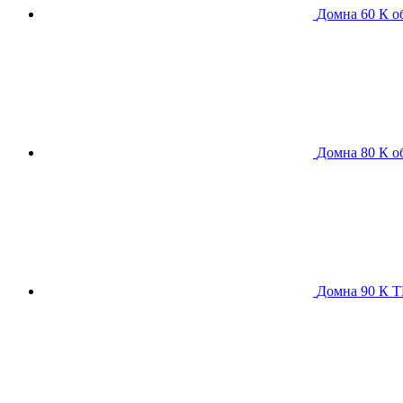
Домна 60 К
о
Домна 80 К
о
Домна 90 К