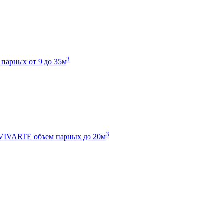
3
 парных от 9 до 35м
3
 VIVARTE
объем парных до 20м