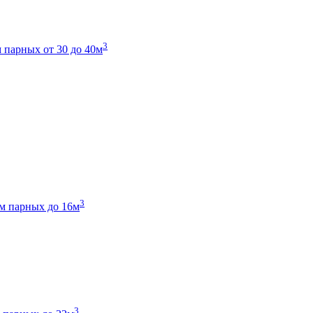
3
 парных от 30 до 40м
3
м парных до 16м
3