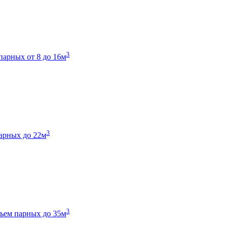
3
парных от 8 до 16м
3
арных до 22м
3
ъем парных до 35м