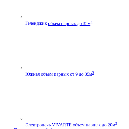
3
Геленджик
объем парных до 35м
3
Южная
объем парных от 9 до 35м
3
Электропечь VIVARTE
объем парных до 20м