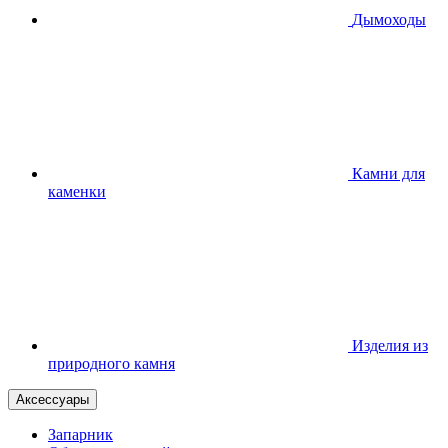
Дымоходы
Камни для
каменки
Изделия из
природного камня
Аксессуары
Запарник