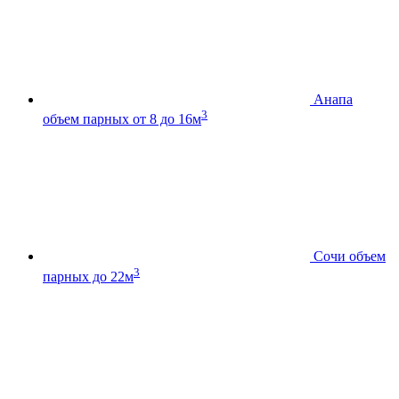
Анапа
3
объем парных от 8 до 16м
Сочи
объем
3
парных до 22м