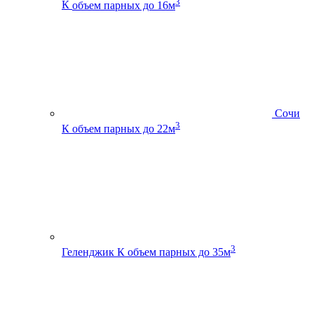
3
К
объем парных до 16м
Сочи
3
К
объем парных до 22м
3
Геленджик К
объем парных до 35м