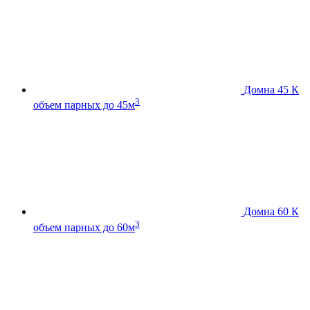
Домна 45 К
3
объем парных до 45м
Домна 60 К
3
объем парных до 60м