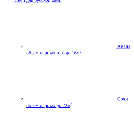
Печи для русской бани
Анапа
3
объем парных от 8 до 16м
Сочи
3
объем парных до 22м