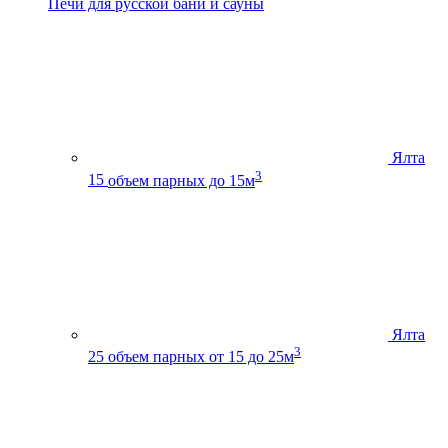
Печи для русской бани и сауны
Ялта
3
15
объем парных до 15м
Ялта
3
25
объем парных от 15 до 25м