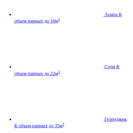
Анапа К
3
объем парных до 16м
Сочи К
3
объем парных до 22м
Геленджик
3
К
объем парных до 35м