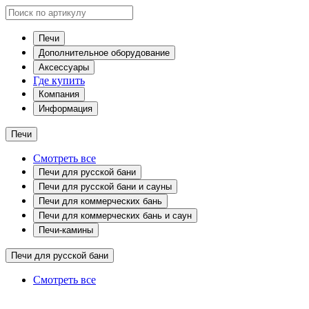
Печи
Дополнительное оборудование
Аксессуары
Где купить
Компания
Информация
Печи
Смотреть все
Печи для русской бани
Печи для русской бани и сауны
Печи для коммерческих бань
Печи для коммерческих бань и саун
Печи-камины
Печи для русской бани
Смотреть все