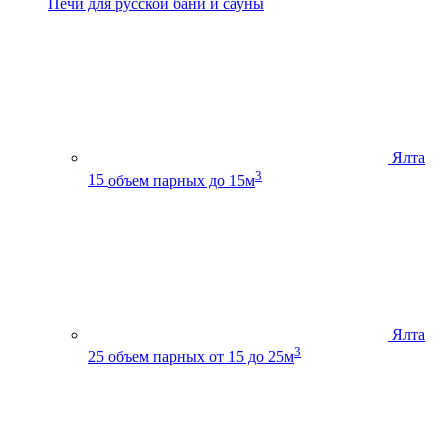
Печи для русской бани и сауны
Ялта
3
15
объем парных до 15м
Ялта
3
25
объем парных от 15 до 25м