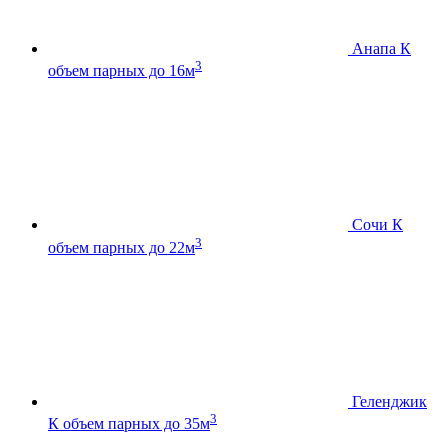
Анапа К
3
объем парных до 16м
Сочи К
3
объем парных до 22м
Геленджик
3
К
объем парных до 35м