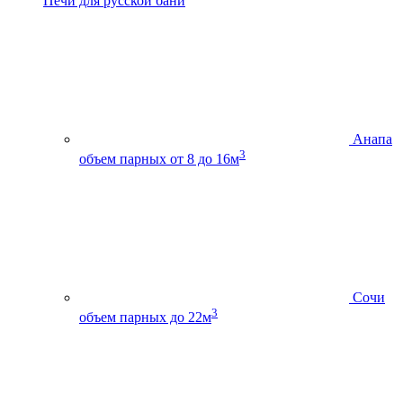
Печи для русской бани
Анапа
3
объем парных от 8 до 16м
Сочи
3
объем парных до 22м