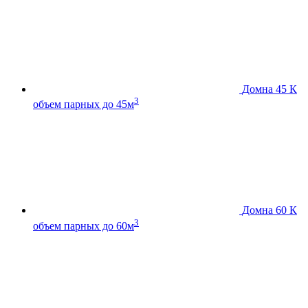
Домна 45 К
3
объем парных до 45м
Домна 60 К
3
объем парных до 60м