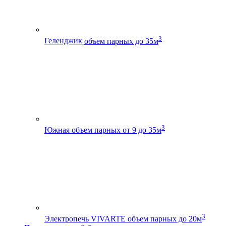
3
Геленджик
объем парных до 35м
3
Южная
объем парных от 9 до 35м
3
Электропечь VIVARTE
объем парных до 20м