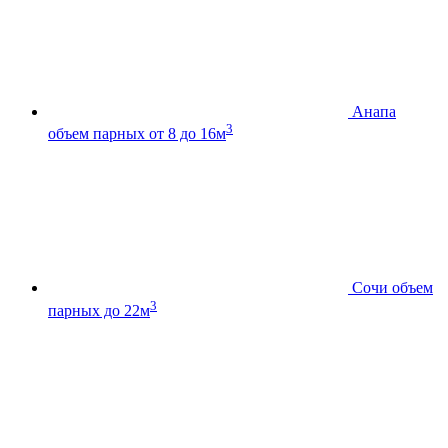
Анапа
3
объем парных от 8 до 16м
Сочи
объем
3
парных до 22м