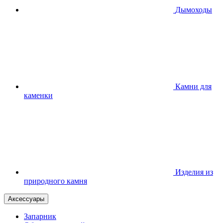
Дымоходы
Камни для
каменки
Изделия из
природного камня
Аксессуары
Запарник