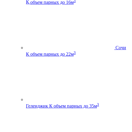
3
К
объем парных до 16м
Сочи
3
К
объем парных до 22м
3
Геленджик К
объем парных до 35м