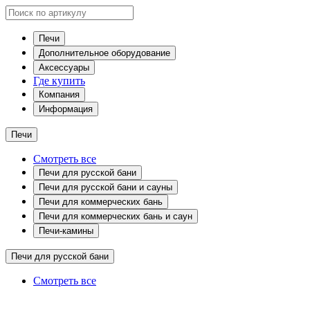
Печи
Дополнительное оборудование
Аксессуары
Где купить
Компания
Информация
Печи
Смотреть все
Печи для русской бани
Печи для русской бани и сауны
Печи для коммерческих бань
Печи для коммерческих бань и саун
Печи-камины
Печи для русской бани
Смотреть все