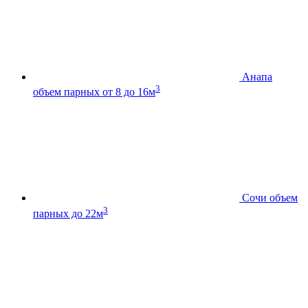
Анапа
3
объем парных от 8 до 16м
Сочи
объем
3
парных до 22м