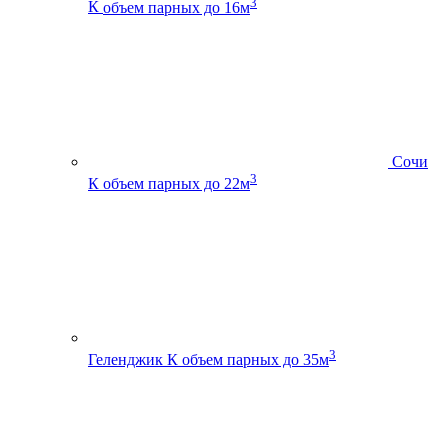
3
К
объем парных до 16м
Сочи
3
К
объем парных до 22м
3
Геленджик К
объем парных до 35м