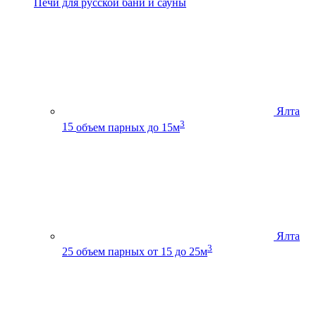
Печи для русской бани и сауны
Ялта
3
15
объем парных до 15м
Ялта
3
25
объем парных от 15 до 25м