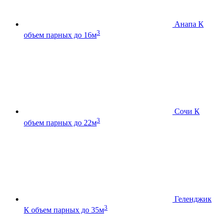
Анапа К
3
объем парных до 16м
Сочи К
3
объем парных до 22м
Геленджик
3
К
объем парных до 35м