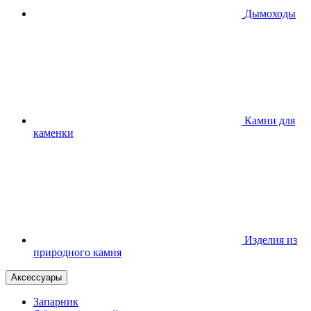
Дымоходы
Камни для
каменки
Изделия из
природного камня
Аксессуары
Запарник