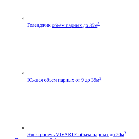
3
Геленджик
объем парных до 35м
3
Южная
объем парных от 9 до 35м
3
Электропечь VIVARTE
объем парных до 20м