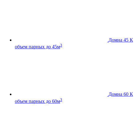
Домна 45 К
3
объем парных до 45м
Домна 60 К
3
объем парных до 60м