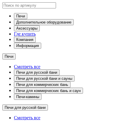
Печи
Дополнительное оборудование
Аксессуары
Где купить
Компания
Информация
Печи
Смотреть все
Печи для русской бани
Печи для русской бани и сауны
Печи для коммерческих бань
Печи для коммерческих бань и саун
Печи-камины
Печи для русской бани
Смотреть все