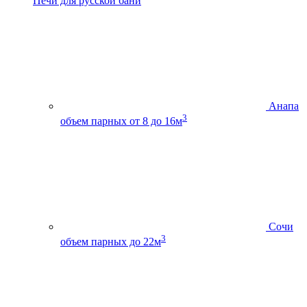
Печи для русской бани
Анапа
3
объем парных от 8 до 16м
Сочи
3
объем парных до 22м