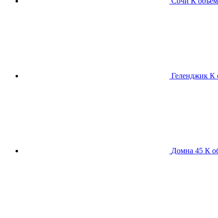
Сочи К
объем
Геленджик К
Домна 45 К
о