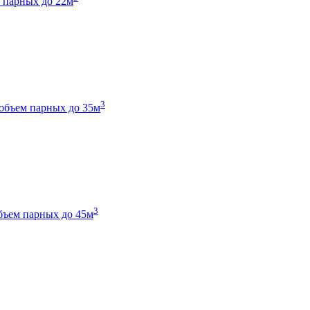
 парных до 22м
3
объем парных до 35м
3
бъем парных до 45м