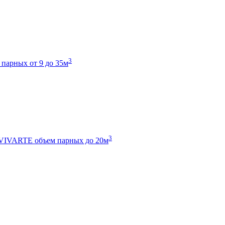
3
 парных от 9 до 35м
3
 VIVARTE
объем парных до 20м