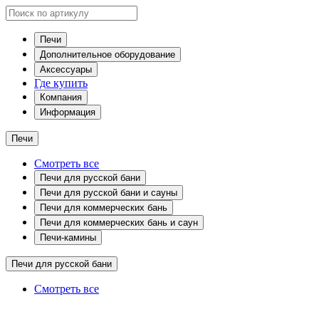
Печи
Дополнительное оборудование
Аксессуары
Где купить
Компания
Информация
Печи
Смотреть все
Печи для русской бани
Печи для русской бани и сауны
Печи для коммерческих бань
Печи для коммерческих бань и саун
Печи-камины
Печи для русской бани
Смотреть все