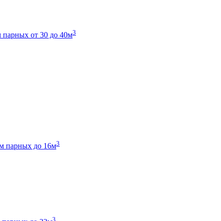
3
 парных от 30 до 40м
3
м парных до 16м
3