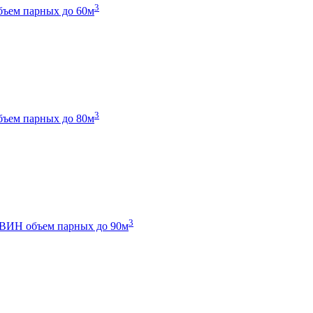
3
бъем парных до 60м
3
бъем парных до 80м
3
 ТВИН
объем парных до 90м