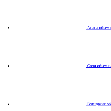
Анапа
объем 
Сочи
объем п
Геленджик
об