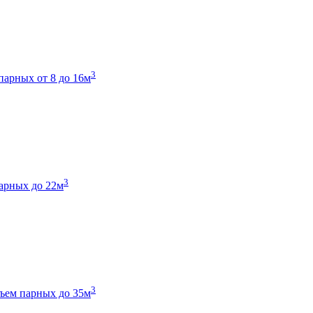
3
парных от 8 до 16м
3
арных до 22м
3
ъем парных до 35м