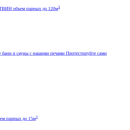
3
К ТВИН
объем парных до 120м
 бани и сауны с нашими печами
Протестируйте сами
3
ем парных до 15м