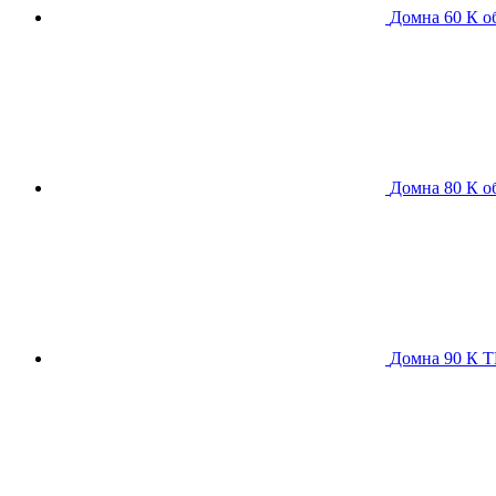
Домна 60 К
о
Домна 80 К
о
Домна 90 К