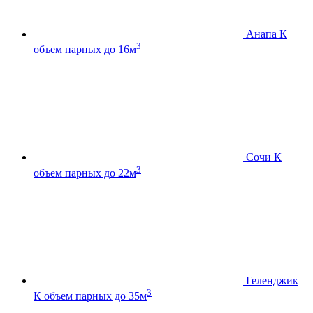
Анапа К
3
объем парных до 16м
Сочи К
3
объем парных до 22м
Геленджик
3
К
объем парных до 35м