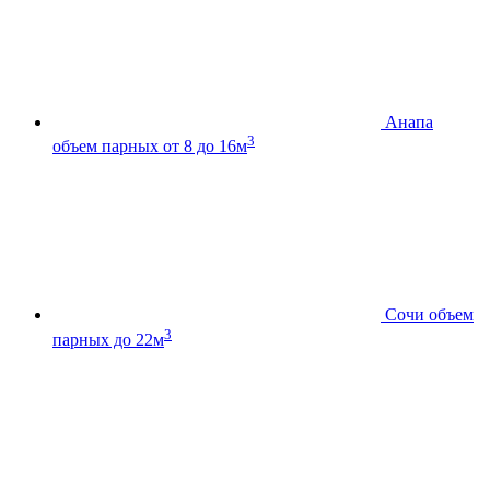
Анапа
3
объем парных от 8 до 16м
Сочи
объем
3
парных до 22м