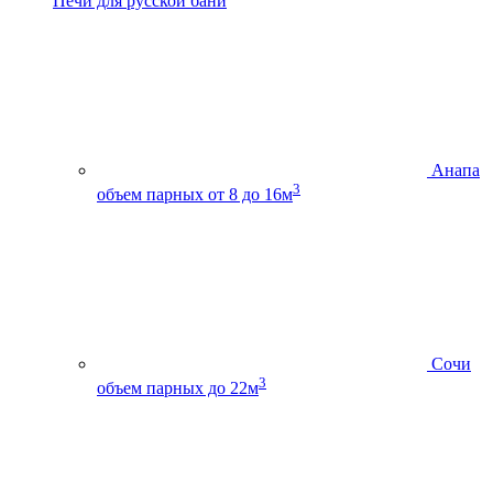
Печи для русской бани
Анапа
3
объем парных от 8 до 16м
Сочи
3
объем парных до 22м