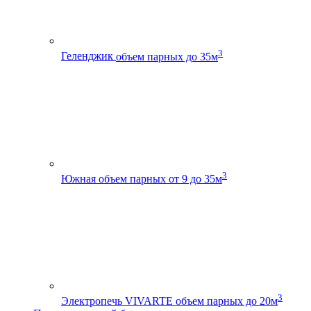
3
Геленджик
объем парных до 35м
3
Южная
объем парных от 9 до 35м
3
Электропечь VIVARTE
объем парных до 20м