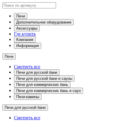
Печи
Дополнительное оборудование
Аксессуары
Где купить
Компания
Информация
Печи
Смотреть все
Печи для русской бани
Печи для русской бани и сауны
Печи для коммерческих бань
Печи для коммерческих бань и саун
Печи-камины
Печи для русской бани
Смотреть все