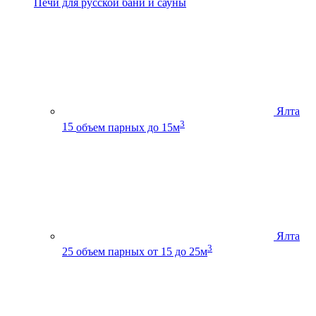
Печи для русской бани и сауны
Ялта
3
15
объем парных до 15м
Ялта
3
25
объем парных от 15 до 25м