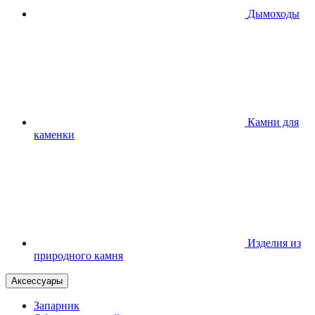
Дымоходы
Камни для
каменки
Изделия из
природного камня
Аксессуары
Запарник