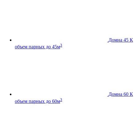
Домна 45 К
3
объем парных до 45м
Домна 60 К
3
объем парных до 60м