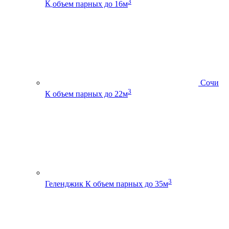
3
К
объем парных до 16м
Сочи
3
К
объем парных до 22м
3
Геленджик К
объем парных до 35м