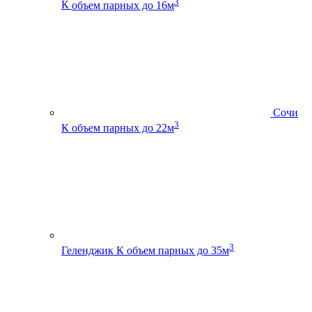
3
К
объем парных до 16м
Сочи
3
К
объем парных до 22м
3
Геленджик К
объем парных до 35м