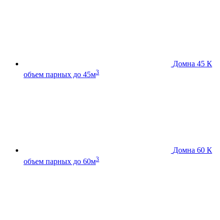
Домна 45 К
3
объем парных до 45м
Домна 60 К
3
объем парных до 60м