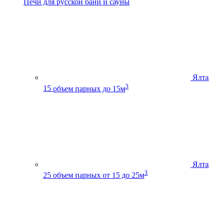
Печи для русской бани и сауны
Ялта
3
15
объем парных до 15м
Ялта
3
25
объем парных от 15 до 25м