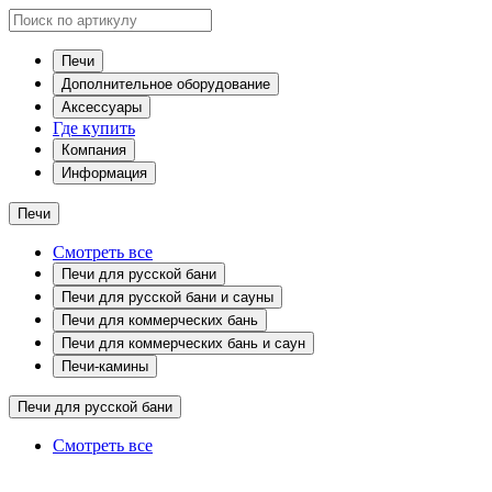
Печи
Дополнительное оборудование
Аксессуары
Где купить
Компания
Информация
Печи
Смотреть все
Печи для русской бани
Печи для русской бани и сауны
Печи для коммерческих бань
Печи для коммерческих бань и саун
Печи-камины
Печи для русской бани
Смотреть все