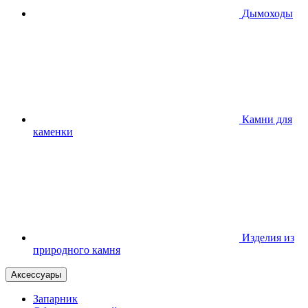
Дымоходы
Камни для
каменки
Изделия из
природного камня
Аксессуары
Запарник