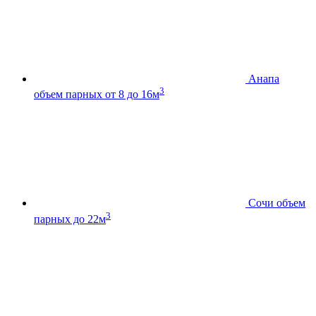
Анапа
3
объем парных от 8 до 16м
Сочи
объем
3
парных до 22м