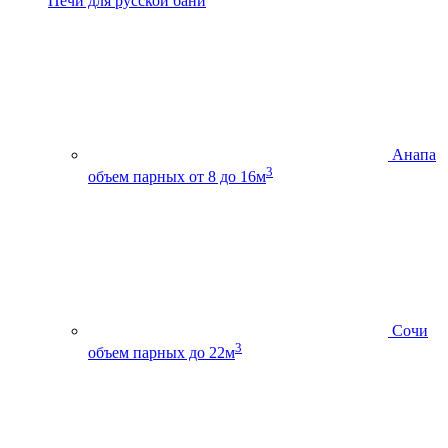
Печи для русской бани
Анапа
3
объем парных от 8 до 16м
Сочи
3
объем парных до 22м