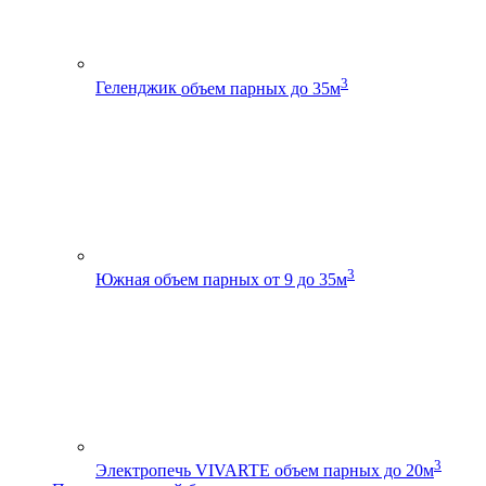
3
Геленджик
объем парных до 35м
3
Южная
объем парных от 9 до 35м
3
Электропечь VIVARTE
объем парных до 20м