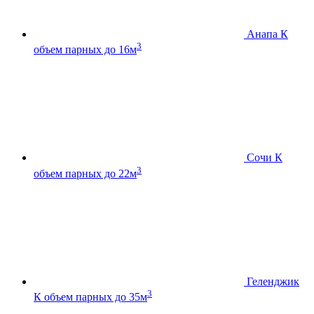
Анапа К
3
объем парных до 16м
Сочи К
3
объем парных до 22м
Геленджик
3
К
объем парных до 35м