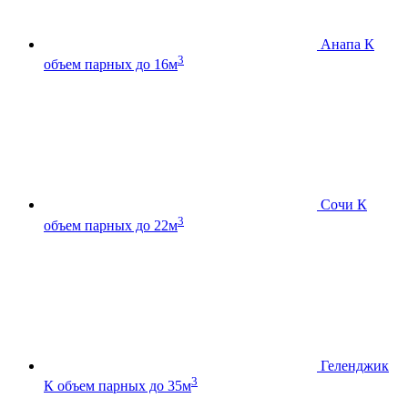
Анапа К
3
объем парных до 16м
Сочи К
3
объем парных до 22м
Геленджик
3
К
объем парных до 35м