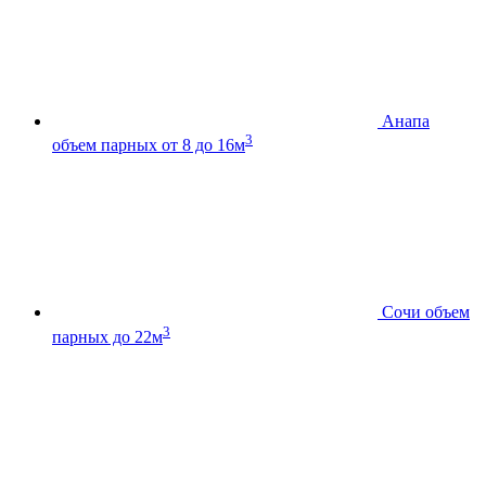
Анапа
3
объем парных от 8 до 16м
Сочи
объем
3
парных до 22м