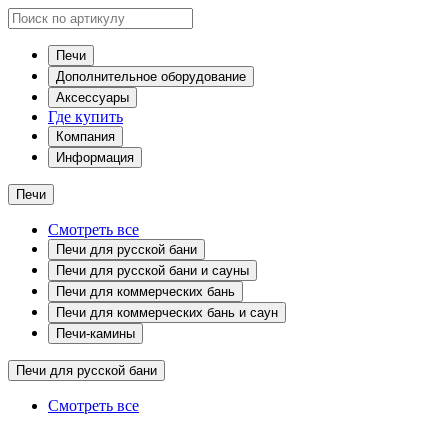
Печи
Дополнительное оборудование
Аксессуары
Где купить
Компания
Информация
Печи
Смотреть все
Печи для русской бани
Печи для русской бани и сауны
Печи для коммерческих бань
Печи для коммерческих бань и саун
Печи-камины
Печи для русской бани
Смотреть все