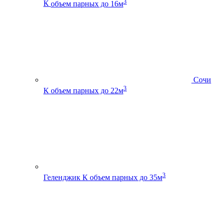
3
К
объем парных до 16м
Сочи
3
К
объем парных до 22м
3
Геленджик К
объем парных до 35м