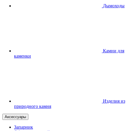
Дымоходы
Камни для
каменки
Изделия из
природного камня
Аксессуары
Запарник