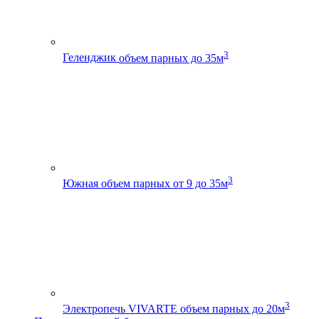
3
Геленджик
объем парных до 35м
3
Южная
объем парных от 9 до 35м
3
Электропечь VIVARTE
объем парных до 20м