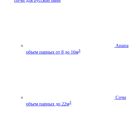
Печи для русской бани
Анапа
3
объем парных от 8 до 16м
Сочи
3
объем парных до 22м