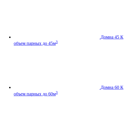
Домна 45 К
3
объем парных до 45м
Домна 60 К
3
объем парных до 60м