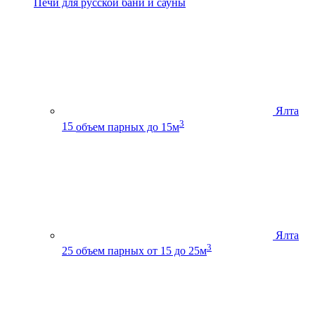
Печи для русской бани и сауны
Ялта
3
15
объем парных до 15м
Ялта
3
25
объем парных от 15 до 25м