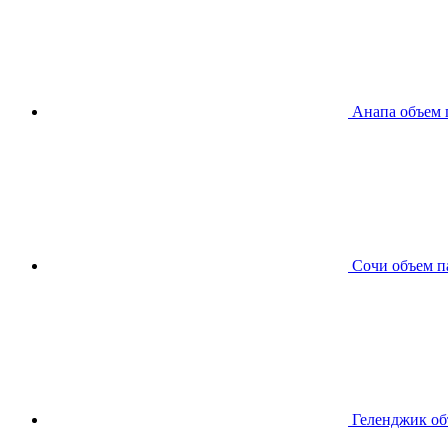
Анапа
объем 
Сочи
объем п
Геленджик
об