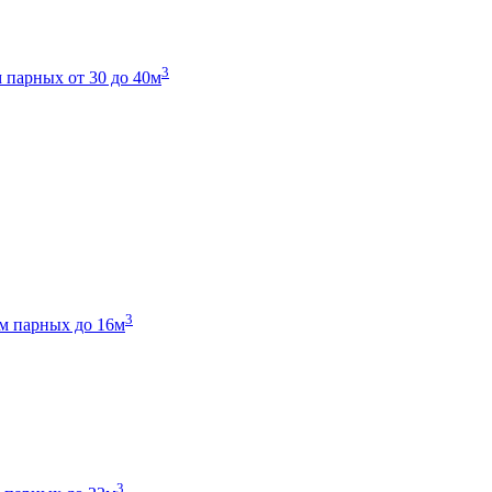
3
 парных от 30 до 40м
3
м парных до 16м
3