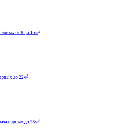
3
парных от 8 до 16м
3
арных до 22м
3
ъем парных до 35м