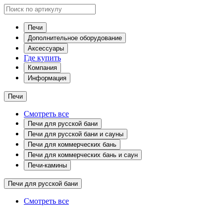
Печи
Дополнительное оборудование
Аксессуары
Где купить
Компания
Информация
Печи
Смотреть все
Печи для русской бани
Печи для русской бани и сауны
Печи для коммерческих бань
Печи для коммерческих бань и саун
Печи-камины
Печи для русской бани
Смотреть все