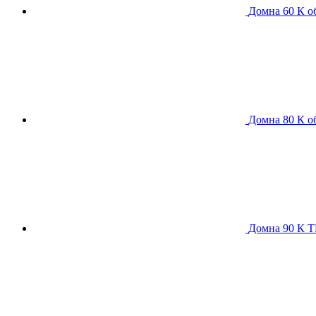
Домна 60 К
о
Домна 80 К
о
Домна 90 К