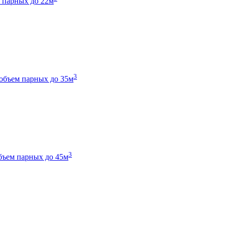
 парных до 22м
3
объем парных до 35м
3
бъем парных до 45м