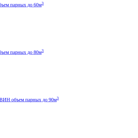
3
бъем парных до 60м
3
бъем парных до 80м
3
 ТВИН
объем парных до 90м