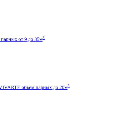
3
 парных от 9 до 35м
3
 VIVARTE
объем парных до 20м