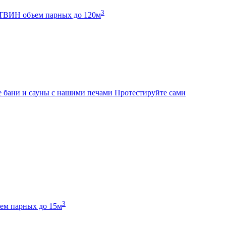
3
К ТВИН
объем парных до 120м
 бани и сауны с нашими печами
Протестируйте сами
3
ем парных до 15м