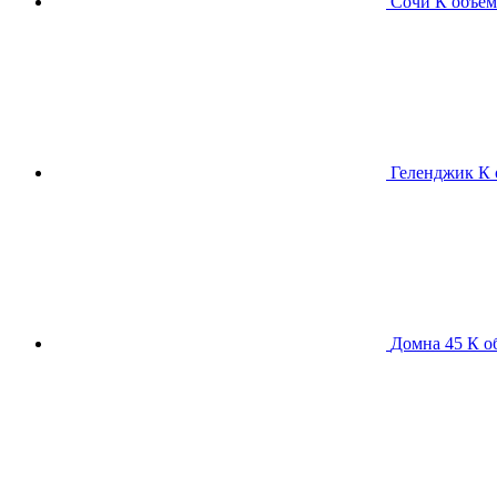
Сочи К
объем
Геленджик К
Домна 45 К
о