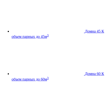
Домна 45 К
3
объем парных до 45м
Домна 60 К
3
объем парных до 60м