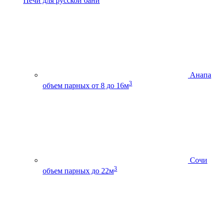
Печи для русской бани
Анапа
3
объем парных от 8 до 16м
Сочи
3
объем парных до 22м