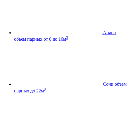
Анапа
3
объем парных от 8 до 16м
Сочи
объем
3
парных до 22м