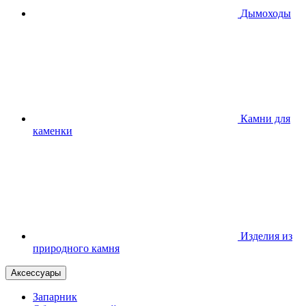
Дымоходы
Камни для
каменки
Изделия из
природного камня
Аксессуары
Запарник