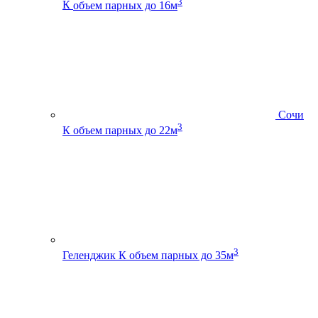
3
К
объем парных до 16м
Сочи
3
К
объем парных до 22м
3
Геленджик К
объем парных до 35м