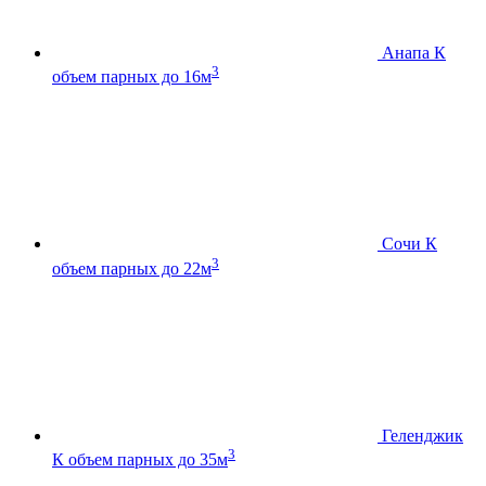
Анапа К
3
объем парных до 16м
Сочи К
3
объем парных до 22м
Геленджик
3
К
объем парных до 35м