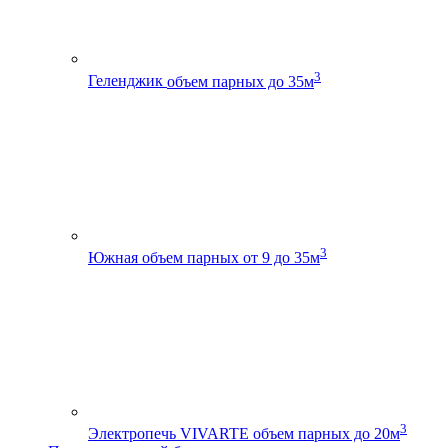
3
Геленджик
объем парных до 35м
3
Южная
объем парных от 9 до 35м
3
Электропечь VIVARTE
объем парных до 20м