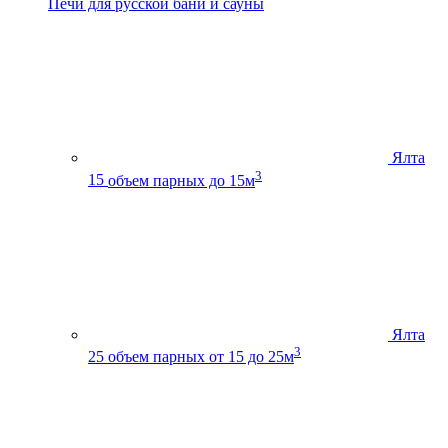
Печи для русской бани и сауны
Ялта
3
15
объем парных до 15м
Ялта
3
25
объем парных от 15 до 25м