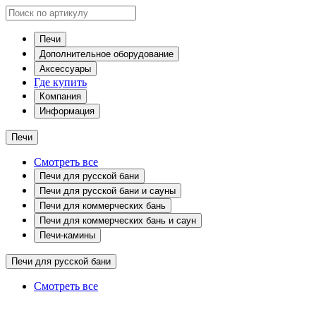
Печи
Дополнительное оборудование
Аксессуары
Где купить
Компания
Информация
Печи
Смотреть все
Печи для русской бани
Печи для русской бани и сауны
Печи для коммерческих бань
Печи для коммерческих бань и саун
Печи-камины
Печи для русской бани
Смотреть все