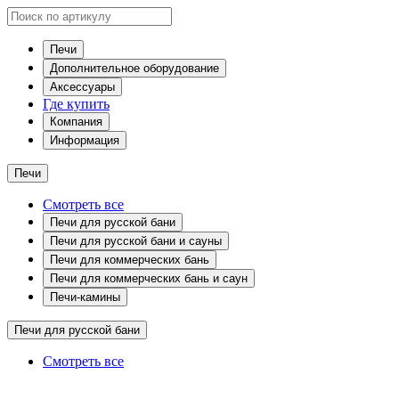
Печи
Дополнительное оборудование
Аксессуары
Где купить
Компания
Информация
Печи
Смотреть все
Печи для русской бани
Печи для русской бани и сауны
Печи для коммерческих бань
Печи для коммерческих бань и саун
Печи-камины
Печи для русской бани
Смотреть все