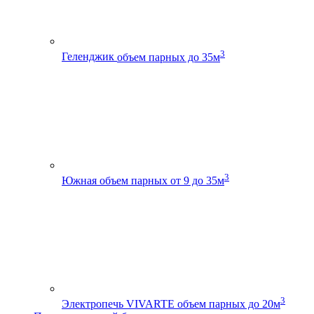
3
Геленджик
объем парных до 35м
3
Южная
объем парных от 9 до 35м
3
Электропечь VIVARTE
объем парных до 20м