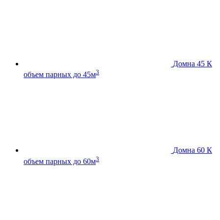
Домна 45 К
3
объем парных до 45м
Домна 60 К
3
объем парных до 60м