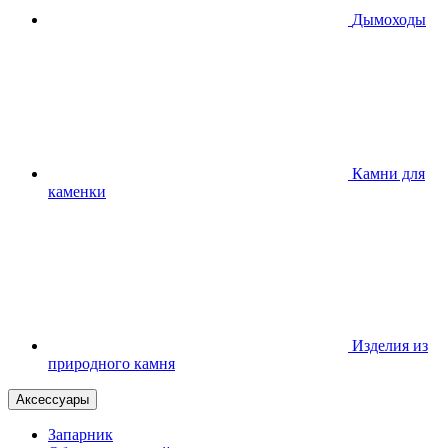
Дымоходы
Камни для
каменки
Изделия из
природного камня
Аксессуары
Запарник