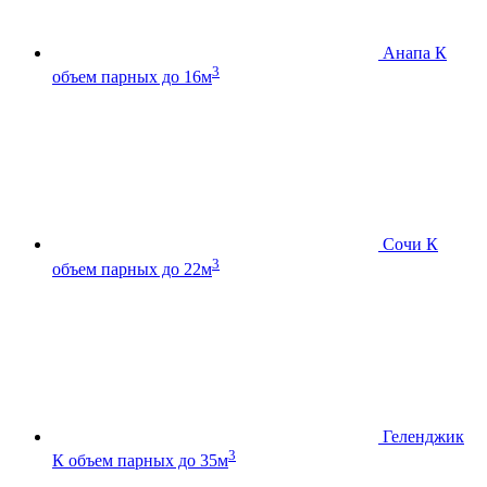
Анапа К
3
объем парных до 16м
Сочи К
3
объем парных до 22м
Геленджик
3
К
объем парных до 35м