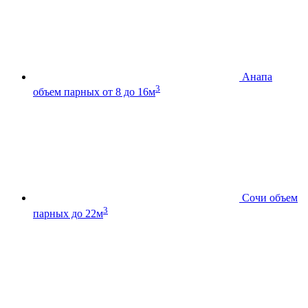
Анапа
3
объем парных от 8 до 16м
Сочи
объем
3
парных до 22м