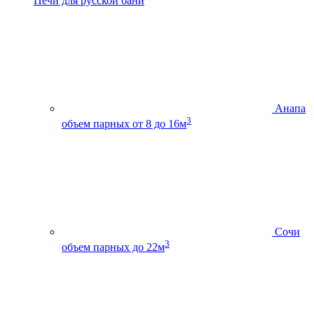
Печи для русской бани
Анапа
3
объем парных от 8 до 16м
Сочи
3
объем парных до 22м