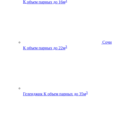
3
К
объем парных до 16м
Сочи
3
К
объем парных до 22м
3
Геленджик К
объем парных до 35м