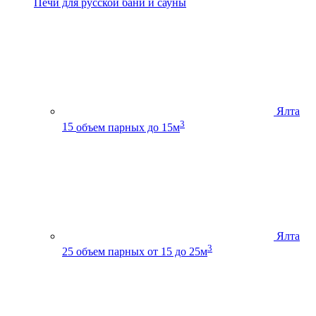
Печи для русской бани и сауны
Ялта
3
15
объем парных до 15м
Ялта
3
25
объем парных от 15 до 25м