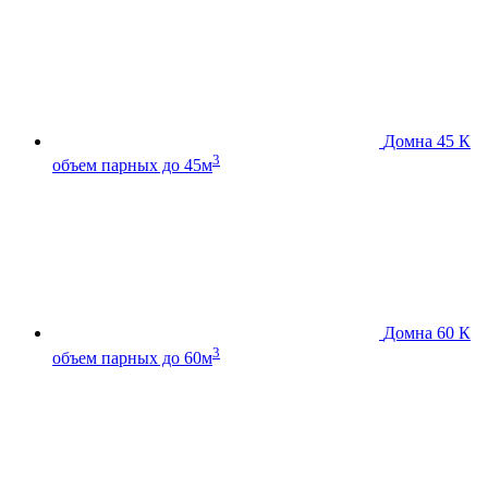
Домна 45 К
3
объем парных до 45м
Домна 60 К
3
объем парных до 60м