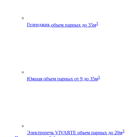
3
Геленджик
объем парных до 35м
3
Южная
объем парных от 9 до 35м
3
Электропечь VIVARTE
объем парных до 20м