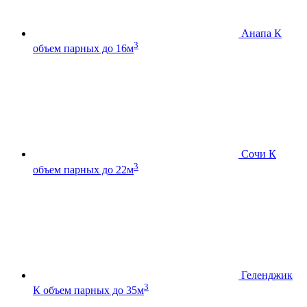
Анапа К
3
объем парных до 16м
Сочи К
3
объем парных до 22м
Геленджик
3
К
объем парных до 35м