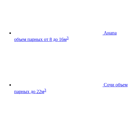
Анапа
3
объем парных от 8 до 16м
Сочи
объем
3
парных до 22м