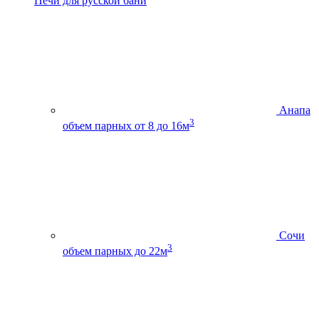
Печи для русской бани
Анапа
3
объем парных от 8 до 16м
Сочи
3
объем парных до 22м