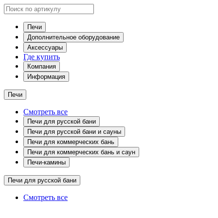
Печи
Дополнительное оборудование
Аксессуары
Где купить
Компания
Информация
Печи
Смотреть все
Печи для русской бани
Печи для русской бани и сауны
Печи для коммерческих бань
Печи для коммерческих бань и саун
Печи-камины
Печи для русской бани
Смотреть все