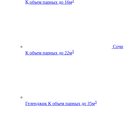
3
К
объем парных до 16м
Сочи
3
К
объем парных до 22м
3
Геленджик К
объем парных до 35м