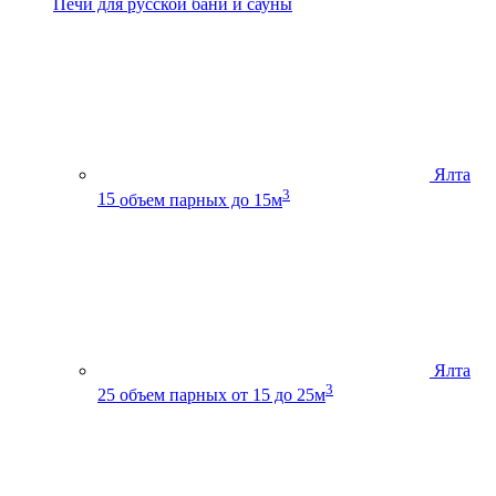
Печи для русской бани и сауны
Ялта
3
15
объем парных до 15м
Ялта
3
25
объем парных от 15 до 25м