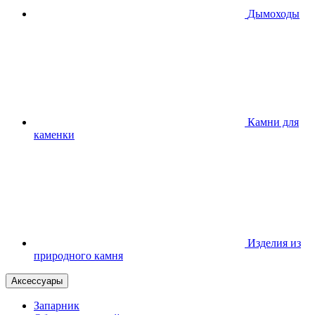
Дымоходы
Камни для
каменки
Изделия из
природного камня
Аксессуары
Запарник