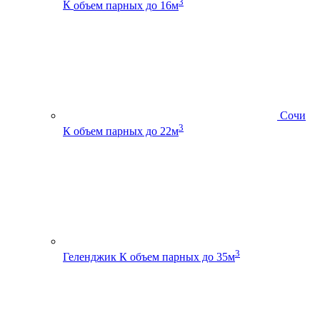
3
К
объем парных до 16м
Сочи
3
К
объем парных до 22м
3
Геленджик К
объем парных до 35м