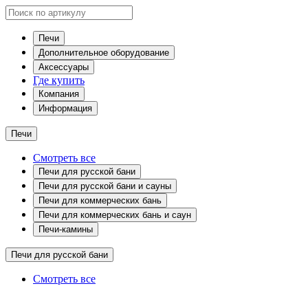
Печи
Дополнительное оборудование
Аксессуары
Где купить
Компания
Информация
Печи
Смотреть все
Печи для русской бани
Печи для русской бани и сауны
Печи для коммерческих бань
Печи для коммерческих бань и саун
Печи-камины
Печи для русской бани
Смотреть все