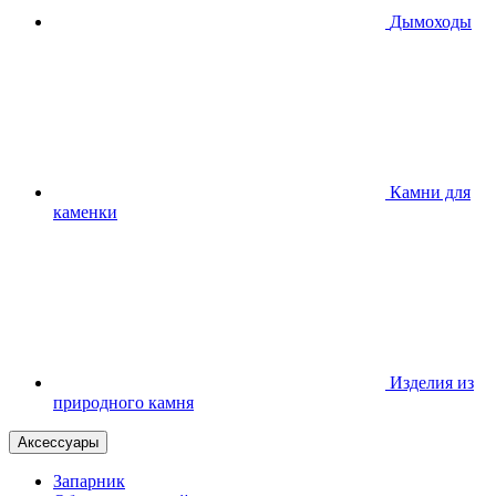
Дымоходы
Камни для
каменки
Изделия из
природного камня
Аксессуары
Запарник