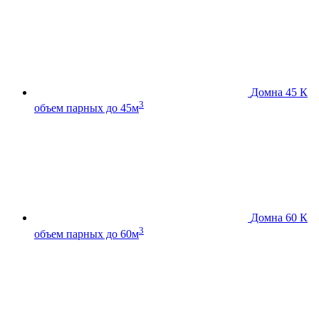
Домна 45 К
3
объем парных до 45м
Домна 60 К
3
объем парных до 60м