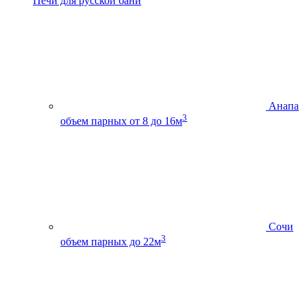
Печи для русской бани
Анапа
3
объем парных от 8 до 16м
Сочи
3
объем парных до 22м