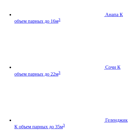
Анапа К
3
объем парных до 16м
Сочи К
3
объем парных до 22м
Геленджик
3
К
объем парных до 35м