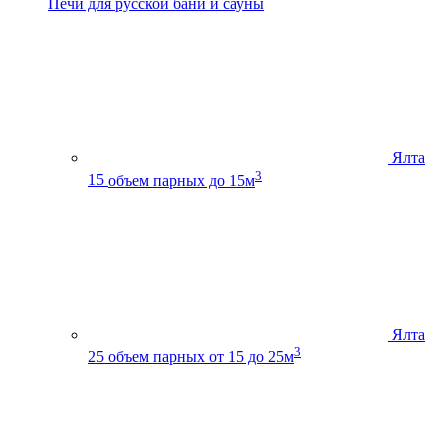
Печи для русской бани и сауны
Ялта
3
15
объем парных до 15м
Ялта
3
25
объем парных от 15 до 25м