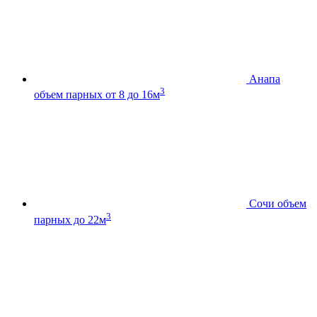
Анапа
3
объем парных от 8 до 16м
Сочи
объем
3
парных до 22м