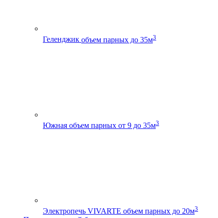
3
Геленджик
объем парных до 35м
3
Южная
объем парных от 9 до 35м
3
Электропечь VIVARTE
объем парных до 20м