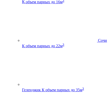
3
К
объем парных до 16м
Сочи
3
К
объем парных до 22м
3
Геленджик К
объем парных до 35м