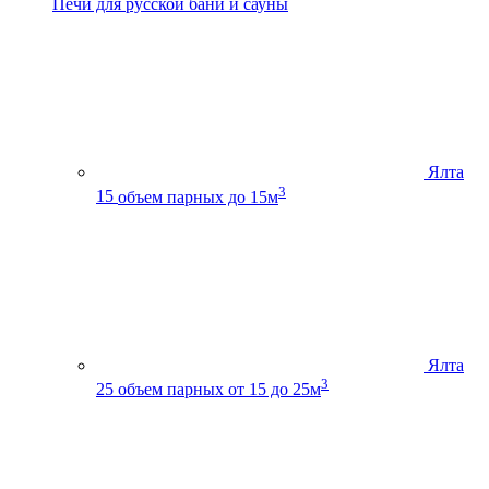
Печи для русской бани и сауны
Ялта
3
15
объем парных до 15м
Ялта
3
25
объем парных от 15 до 25м