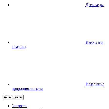
Дымоходы
Камни для
каменки
Изделия из
природного камня
Аксессуары
Запарник