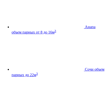
Анапа
3
объем парных от 8 до 16м
Сочи
объем
3
парных до 22м