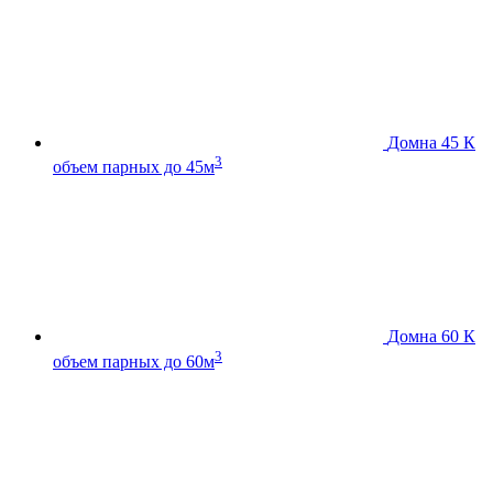
Домна 45 К
3
объем парных до 45м
Домна 60 К
3
объем парных до 60м