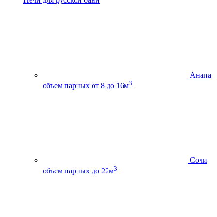
Печи для русской бани
Анапа
3
объем парных от 8 до 16м
Сочи
3
объем парных до 22м