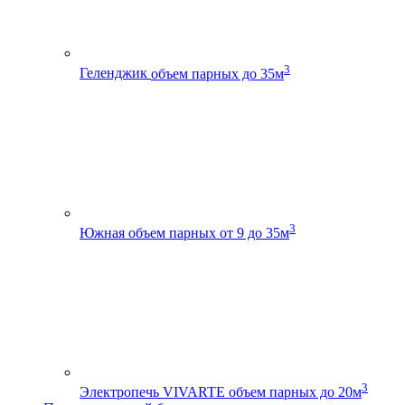
3
Геленджик
объем парных до 35м
3
Южная
объем парных от 9 до 35м
3
Электропечь VIVARTE
объем парных до 20м