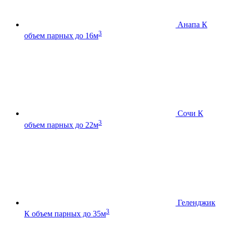
Анапа К
3
объем парных до 16м
Сочи К
3
объем парных до 22м
Геленджик
3
К
объем парных до 35м