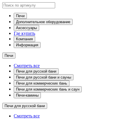
Печи
Дополнительное оборудование
Аксессуары
Где купить
Компания
Информация
Печи
Смотреть все
Печи для русской бани
Печи для русской бани и сауны
Печи для коммерческих бань
Печи для коммерческих бань и саун
Печи-камины
Печи для русской бани
Смотреть все