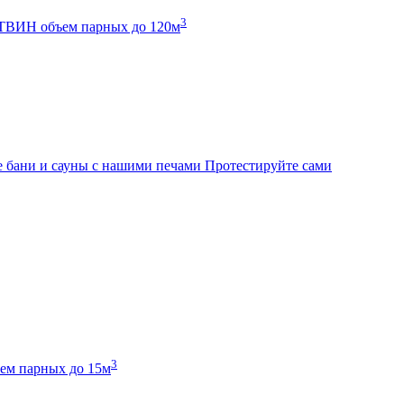
3
К ТВИН
объем парных до 120м
 бани и сауны с нашими печами
Протестируйте сами
3
ем парных до 15м