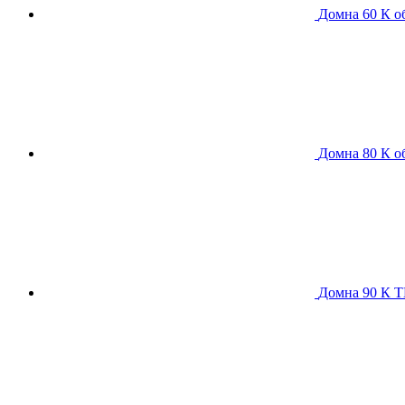
Домна 60 К
о
Домна 80 К
о
Домна 90 К