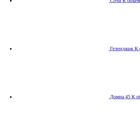
Сочи К
объем
Геленджик К
Домна 45 К
о