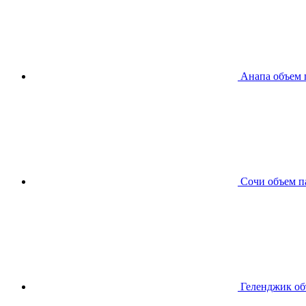
Анапа
объем 
Сочи
объем п
Геленджик
об