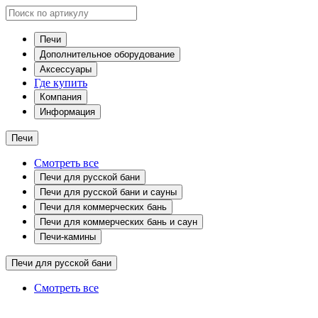
Печи
Дополнительное оборудование
Аксессуары
Где купить
Компания
Информация
Печи
Смотреть все
Печи для русской бани
Печи для русской бани и сауны
Печи для коммерческих бань
Печи для коммерческих бань и саун
Печи-камины
Печи для русской бани
Смотреть все