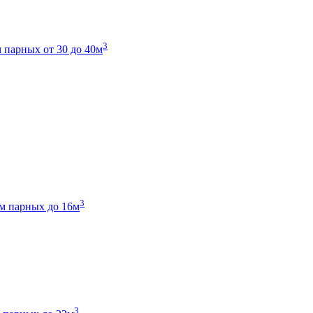
3
 парных от 30 до 40м
3
м парных до 16м
3