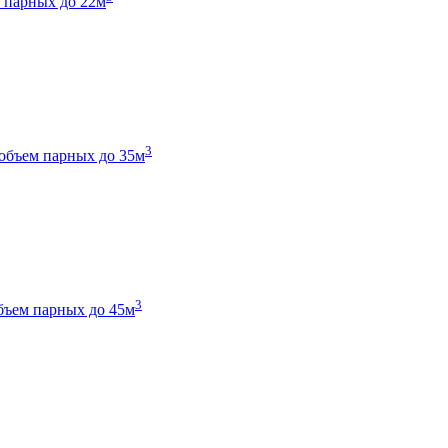
 парных до 22м
3
объем парных до 35м
3
бъем парных до 45м