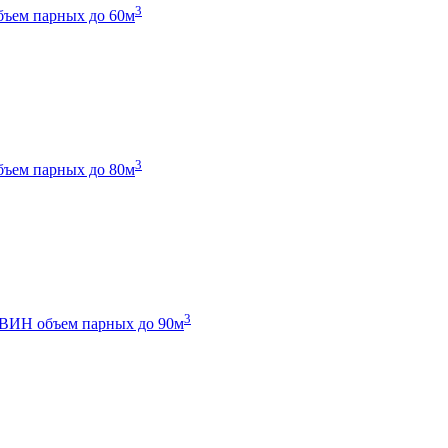
3
бъем парных до 60м
3
бъем парных до 80м
3
 ТВИН
объем парных до 90м