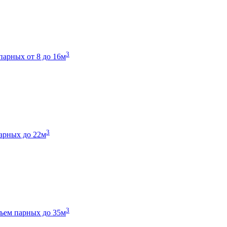
3
парных от 8 до 16м
3
арных до 22м
3
ъем парных до 35м