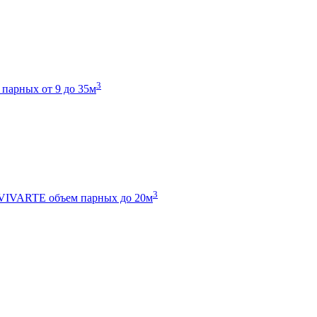
3
 парных от 9 до 35м
3
 VIVARTE
объем парных до 20м