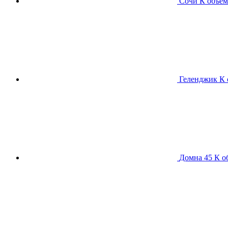
Сочи К
объем
Геленджик К
Домна 45 К
о