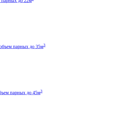
 парных до 22м
3
объем парных до 35м
3
бъем парных до 45м