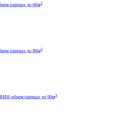
3
бъем парных до 60м
3
бъем парных до 80м
3
 ТВИН
объем парных до 90м