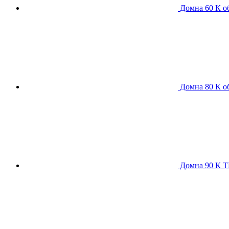
Домна 60 К
о
Домна 80 К
о
Домна 90 К