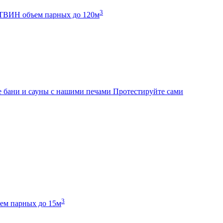
3
К ТВИН
объем парных до 120м
 бани и сауны с нашими печами
Протестируйте сами
3
ем парных до 15м