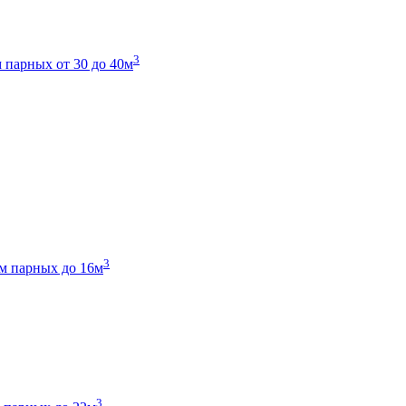
3
 парных от 30 до 40м
3
м парных до 16м
3