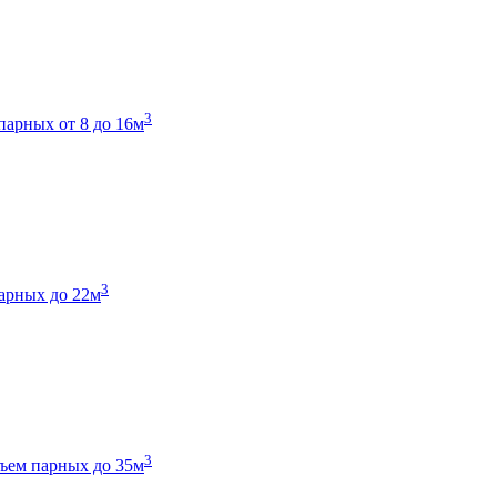
3
парных от 8 до 16м
3
арных до 22м
3
ъем парных до 35м