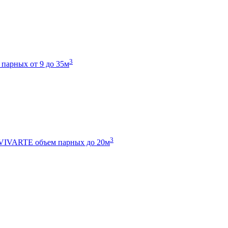
3
 парных от 9 до 35м
3
 VIVARTE
объем парных до 20м