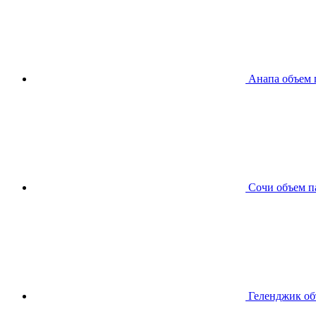
Анапа
объем 
Сочи
объем п
Геленджик
об