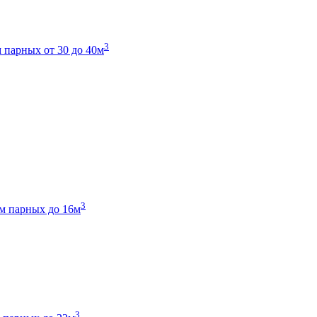
3
 парных от 30 до 40м
3
м парных до 16м
3