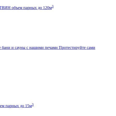
3
К ТВИН
объем парных до 120м
 бани и сауны с нашими печами
Протестируйте сами
3
ем парных до 15м