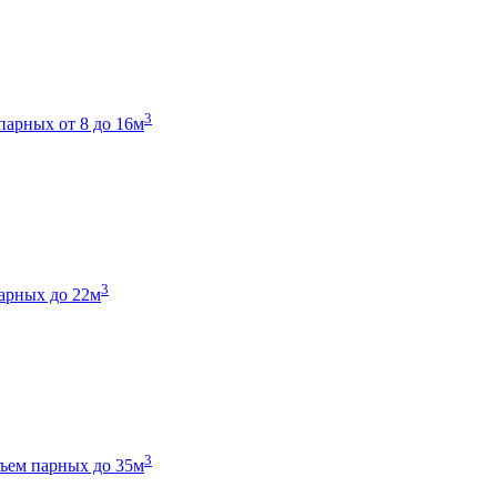
3
парных от 8 до 16м
3
арных до 22м
3
ъем парных до 35м