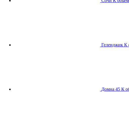
Сочи К
объем
Геленджик К
Домна 45 К
о