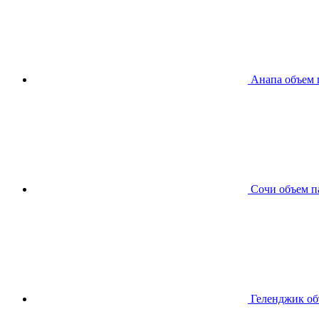
Анапа
объем 
Сочи
объем п
Геленджик
об