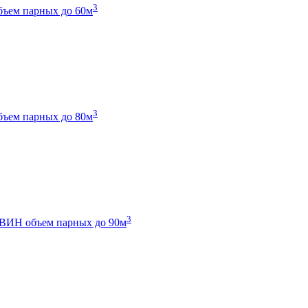
3
бъем парных до 60м
3
бъем парных до 80м
3
 ТВИН
объем парных до 90м