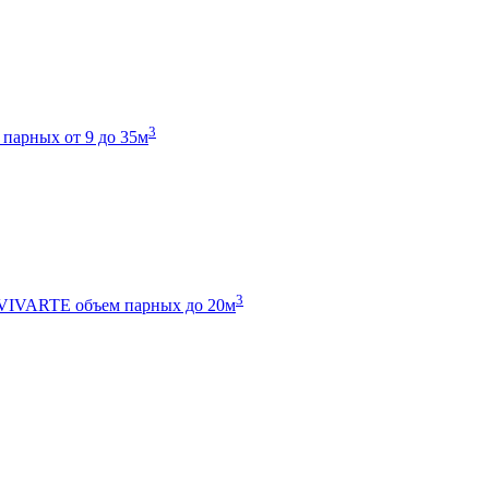
3
 парных от 9 до 35м
3
 VIVARTE
объем парных до 20м