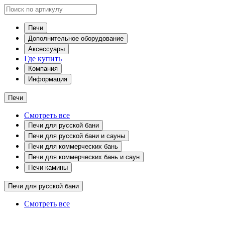
Печи
Дополнительное оборудование
Аксессуары
Где купить
Компания
Информация
Печи
Смотреть все
Печи для русской бани
Печи для русской бани и сауны
Печи для коммерческих бань
Печи для коммерческих бань и саун
Печи-камины
Печи для русской бани
Смотреть все