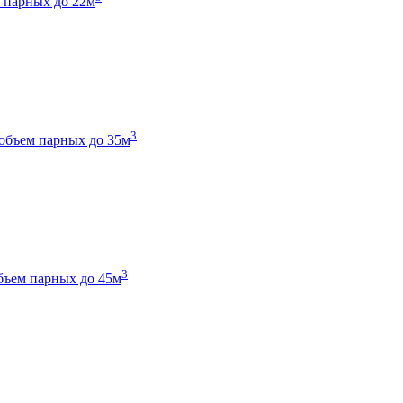
 парных до 22м
3
объем парных до 35м
3
бъем парных до 45м