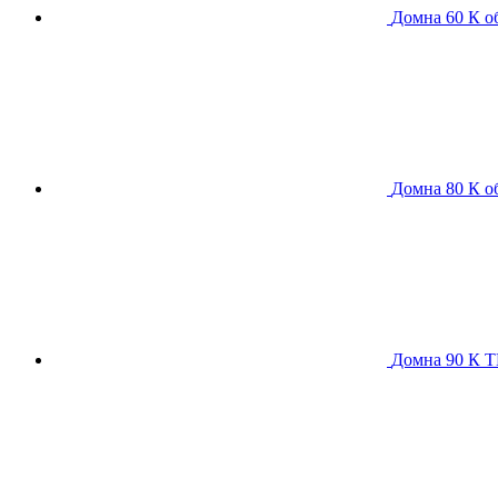
Домна 60 К
о
Домна 80 К
о
Домна 90 К