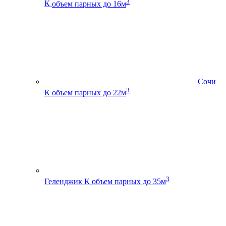
3
К
объем парных до 16м
Сочи
3
К
объем парных до 22м
3
Геленджик К
объем парных до 35м