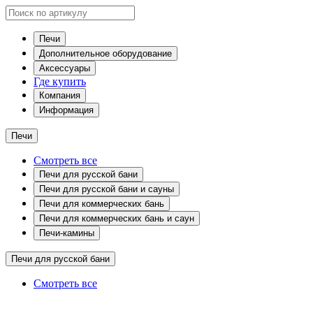
Печи
Дополнительное оборудование
Аксессуары
Где купить
Компания
Информация
Печи
Смотреть все
Печи для русской бани
Печи для русской бани и сауны
Печи для коммерческих бань
Печи для коммерческих бань и саун
Печи-камины
Печи для русской бани
Смотреть все