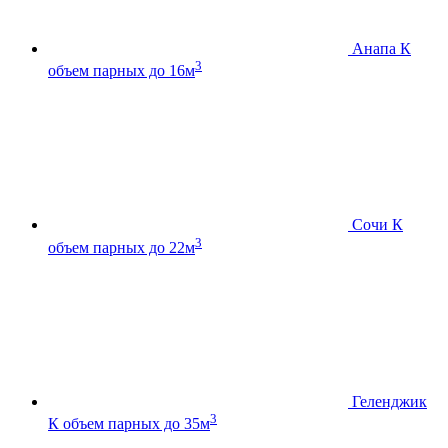
Анапа К
3
объем парных до 16м
Сочи К
3
объем парных до 22м
Геленджик
3
К
объем парных до 35м