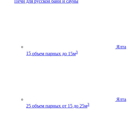
Печи для русской бани и сауны
Ялта
3
15
объем парных до 15м
Ялта
3
25
объем парных от 15 до 25м