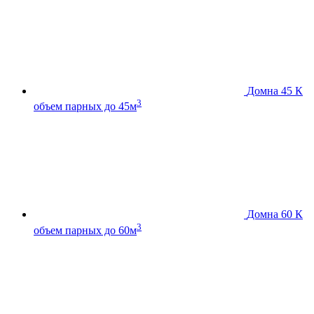
Домна 45 К
3
объем парных до 45м
Домна 60 К
3
объем парных до 60м