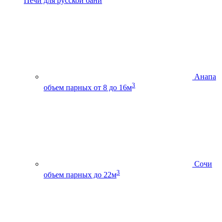
Печи для русской бани
Анапа
3
объем парных от 8 до 16м
Сочи
3
объем парных до 22м