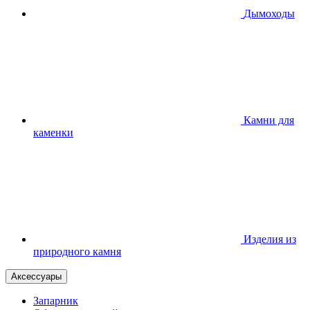
Дымоходы
Камни для
каменки
Изделия из
природного камня
Аксессуары
Запарник