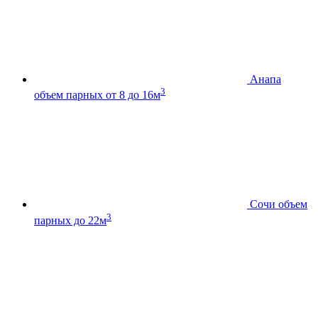
Анапа
3
объем парных от 8 до 16м
Сочи
объем
3
парных до 22м