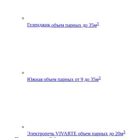
3
Геленджик
объем парных до 35м
3
Южная
объем парных от 9 до 35м
3
Электропечь VIVARTE
объем парных до 20м